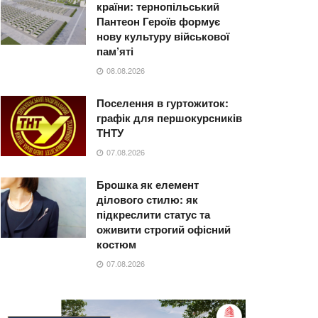
країни: тернопільський
Пантеон Героїв формує
нову культуру військової
пам’яті
08.08.2026
Поселення в гуртожиток:
графік для першокурсників
ТНТУ
07.08.2026
Брошка як елемент
ділового стилю: як
підкреслити статус та
оживити строгий офісний
костюм
07.08.2026