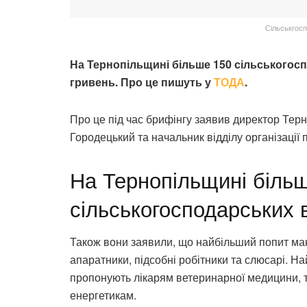
Сільськгосп
На Тернопільщині більше 150 сільськогосп
гривень. Про це пишуть у
ТОДА
.
Про це під час брифінгу заявив директор Тер
Городецький та начальник відділу організаці
На Тернопільщині біль
сільськогосподарських 
Також вони заявили, що найбільший попит мают
апаратники, підсобні робітники та слюсарі. На
пропонують лікарям ветеринарної медицини, 
енергетикам.