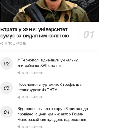
Втрата у ЗУНУ: університет
сумує за видатним колегою
0 ПОШИРЕНЬ
У Тернополі віднайшли унікальну
книгозбірню XVII століття
0 ПОШИРЕНЬ
Поселення в гуртожиток: графік для
першокурсників ТНТУ
0 ПОШИРЕНЬ
Від тернопільського хору «Зоринка» до
провідної сцени країни: актор Роман
Ясіновський святкує день народження
0 ПОШИРЕНЬ