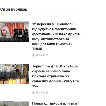
Свіжі публікації
12 вересня у Тернополі
відбудеться масштабний
фестиваль VDOMA: дрифт-
шоу, автовиставка та
концерт Міки Ньютон і
ТНМК
09.08.2026
Тернопіль для ЗСУ: 71-ша
окрема аеромобільна
бригада отримала 50
сучасних дронів «Vyriy Pro
15»
08.08.2026
Приклад гідності для всієї