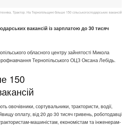
техніка. Трактор. На Тернопільщині більше 150 сільськогосподарських вакансій
одарських вакансій із зарплатою до 30 тисяч
нопільського обласного центру зайнятості Микола
ї профнавчання Тернопільського ОЦЗ Оксана Лебідь.
ше 150
вакансій
ь овочівники, сортувальники, трактористи, водії,
йвищу оплату, від 20 до 30 тисяч гривень, роботодавці
трактористам-машиністам, економістам та інженерам-