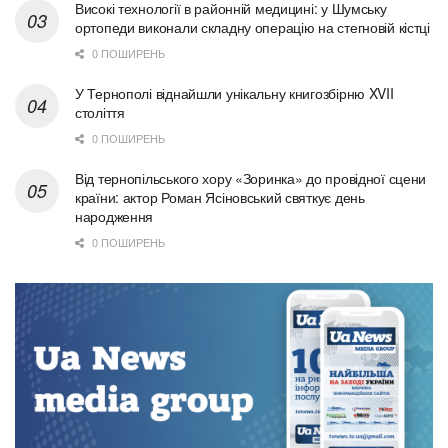
Високі технології в районній медицині: у Шумську
ортопеди виконали складну операцію на стегновій кістці
0 ПОШИРЕНЬ
У Тернополі віднайшли унікальну книгозбірню XVII
століття
0 ПОШИРЕНЬ
Від тернопільського хору «Зоринка» до провідної сцени
країни: актор Роман Ясіновський святкує день
народження
0 ПОШИРЕНЬ