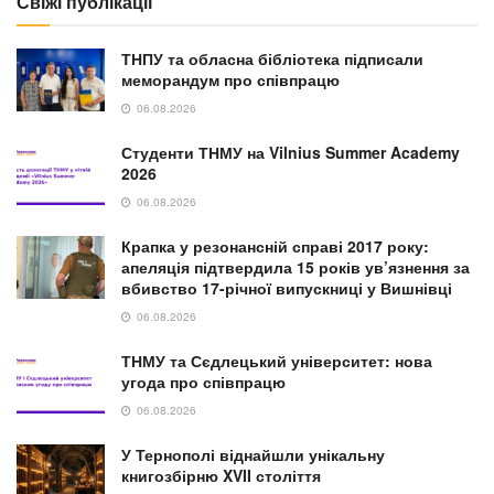
Свіжі публікації
ТНПУ та обласна бібліотека підписали
меморандум про співпрацю
06.08.2026
Студенти ТНМУ на Vilnius Summer Academy
2026
06.08.2026
Крапка у резонансній справі 2017 року:
апеляція підтвердила 15 років ув’язнення за
вбивство 17-річної випускниці у Вишнівці
06.08.2026
ТНМУ та Сєдлецький університет: нова
угода про співпрацю
06.08.2026
У Тернополі віднайшли унікальну
книгозбірню XVII століття