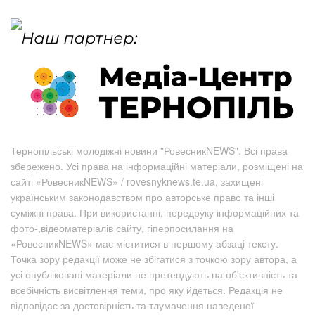
Тернопільські молодіжні новини "РовесникNEWS". Всі права
збережено. Усі права на інформаційні матеріали, розміщені на
сайті «РовесникNEWS» / rovesnyknews.te.ua, захищені
українським законодавством про авторське право та інші
суміжні права. При використанні, передруку інформаційних та
фото-,відеоматеріалів сайту, гіперпосилання на
«РовесникNEWS» має міститися в першому абзаці тексту.
Точка зору редакції може не збігатися з точкою зору автора, а
усі опубліковані матеріали не претендують на об'єктивність та
всебічність висвітлення теми, про яку йдеться. Редакція не
відповідає за достовірність та тлумачення наведеної