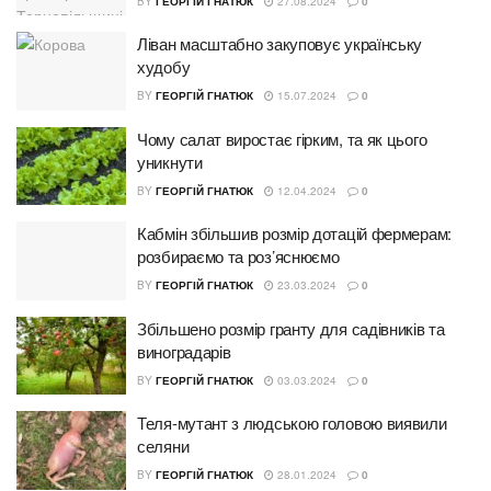
BY
ГЕОРГІЙ ГНАТЮК
27.08.2024
0
Ліван масштабно закуповує українську
худобу
BY
ГЕОРГІЙ ГНАТЮК
15.07.2024
0
Чому салат виростає гірким, та як цього
уникнути
BY
ГЕОРГІЙ ГНАТЮК
12.04.2024
0
Кабмін збільшив розмір дотацій фермерам:
розбираємо та роз’яснюємо
BY
ГЕОРГІЙ ГНАТЮК
23.03.2024
0
Збільшено розмір гранту для садівників та
виноградарів
BY
ГЕОРГІЙ ГНАТЮК
03.03.2024
0
Теля-мутант з людською головою виявили
селяни
BY
ГЕОРГІЙ ГНАТЮК
28.01.2024
0