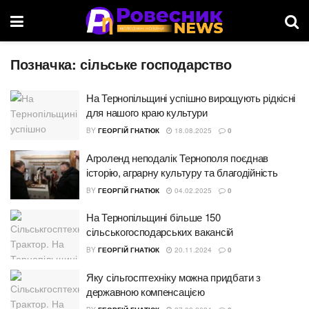
Позначка:
сільське господарство
На Тернопільщині успішно вирощують рідкісні
для нашого краю культури
BY
ГЕОРГІЙ ГНАТЮК
18.08.2025
0
Агроленд неподалік Тернополя поєднав
історію, аграрну культуру та благодійність
BY
ГЕОРГІЙ ГНАТЮК
04.02.2025
0
На Тернопільщині більше 150
сільськогосподарських вакансій
BY
ГЕОРГІЙ ГНАТЮК
20.11.2024
0
Яку сільгосптехніку можна придбати з
державною компенсацією