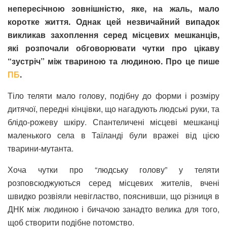
непересічною зовнішністю, яке, на жаль, мало
коротке життя. Однак цей незвичайний випадок
викликав захоплення серед місцевих мешканців,
які розпочали обговорювати чутки про цікаву
“зустріч” між твариною та людиною. Про це пише
ПБ
.
Тіло теляти мало голову, подібну до форми і розміру
дитячої, передні кінцівки, що нагадують людські руки, та
блідо-рожеву шкіру. Спантеличені місцеві мешканці
маленького села в Таїланді були вражеі від цією
тварини-мутанта.
Хоча чутки про “людську голову” у теляти
розповсюджуються серед місцевих жителів, вчені
швидко розвіяли невігластво, пояснивши, що різниця в
ДНК між людиною і бичачою занадто велика для того,
щоб створити подібне потомство.