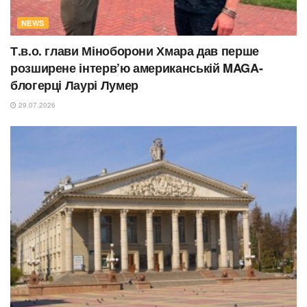
NEWS
Т.в.о. глави Міноборони Хмара дав перше
розширене інтерв’ю американській MAGA-
блогерці Лаурі Лумер
29.07.2026