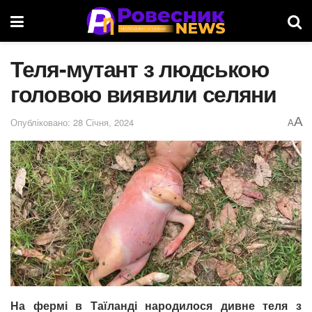
Теля-мутант з людською
головою виявили селяни
A
Опубліковано: 28 Січня, 2024
A
На фермі в Таїланді народилося дивне теля з