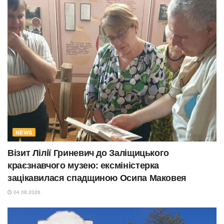
NEWS
Візит Лілії Гриневич до Заліщицького
краєзнавчого музею: ексміністерка
зацікавилася спадщиною Осипа Маковея
04.08.2026