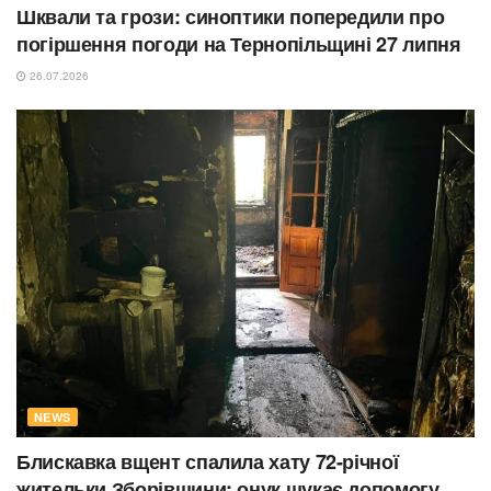
Шквали та грози: синоптики попередили про
погіршення погоди на Тернопільщині 27 липня
26.07.2026
NEWS
Блискавка вщент спалила хату 72-річної
жительки Зборівщини: онук шукає допомогу