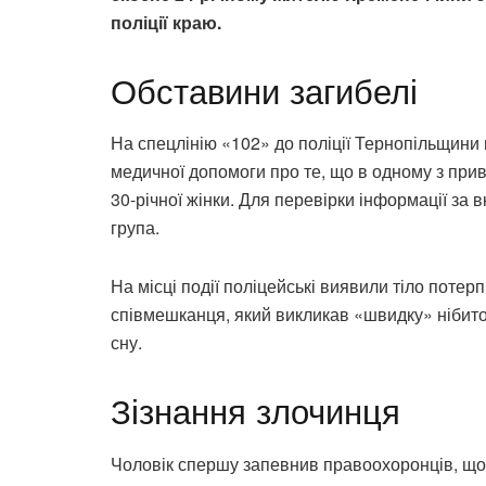
поліції краю.
Обставини загибелі
На спецлінію «102» до поліції Тернопільщини 
медичної допомоги про те, що в одному з при
30-річної жінки. Для перевірки інформації з
група.
На місці події поліцейські виявили тіло потерп
співмешканця, який викликав «швидку» нібито 
сну.
Зізнання злочинця
Чоловік спершу запевнив правоохоронців, що 