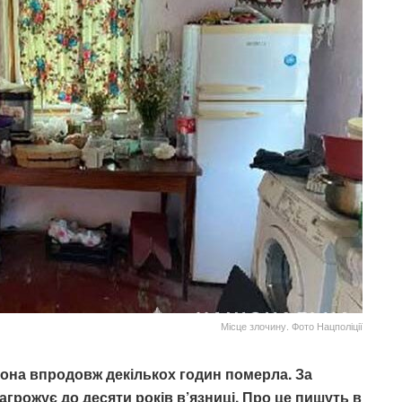
Місце злочину. Фото Нацполіції
вона впродовж декількох годин померла. За
грожує до десяти років в’язниці. Про це пишуть в