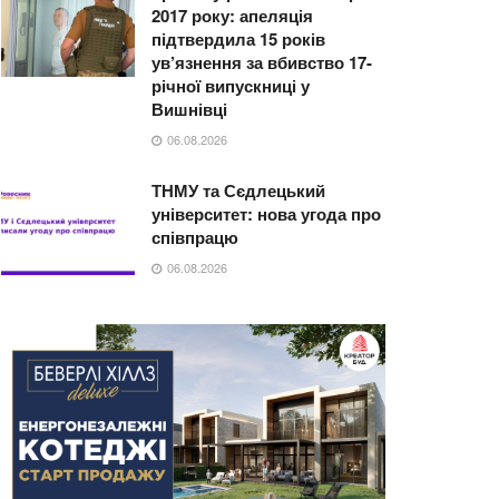
2017 року: апеляція
підтвердила 15 років
ув’язнення за вбивство 17-
річної випускниці у
Вишнівці
06.08.2026
ТНМУ та Сєдлецький
університет: нова угода про
співпрацю
06.08.2026