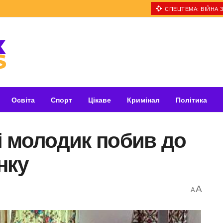
СПЕЦТЕМА: ВІЙНА З
Освіта
Спорт
Цікаве
Кримінал
Політика
і молодик побив до
нку
A
A