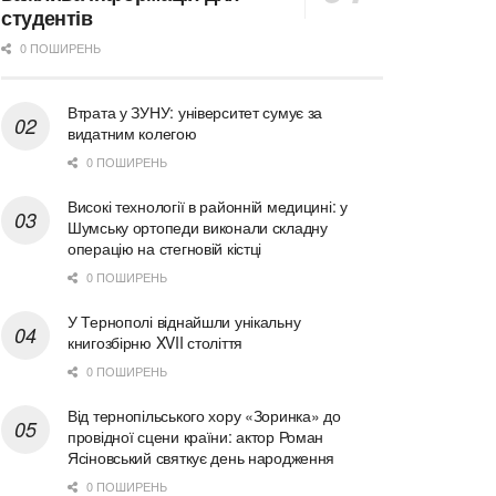
студентів
0 ПОШИРЕНЬ
Втрата у ЗУНУ: університет сумує за
видатним колегою
0 ПОШИРЕНЬ
Високі технології в районній медицині: у
Шумську ортопеди виконали складну
операцію на стегновій кістці
0 ПОШИРЕНЬ
У Тернополі віднайшли унікальну
книгозбірню XVII століття
0 ПОШИРЕНЬ
Від тернопільського хору «Зоринка» до
провідної сцени країни: актор Роман
Ясіновський святкує день народження
0 ПОШИРЕНЬ