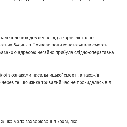
надійшло повідомлення від лікарів екстреної
ватних будинків Почаєва вони констатували смерть
а вказаною адресою негайно прибула слідчо-оперативна
ілої з ознаками насильницької смерті, а також її
через те, що жінка тривалий час не прокидалась від
жінка мала захворювання крові, яке