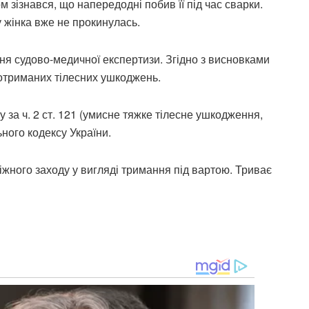
 зізнався, що напередодні побив її під час сварки.
 жінка вже не прокинулась.
ня судово-медичної експертизи. Згідно з висновками
 отриманих тілесних ушкоджень.
у за ч. 2 ст. 121 (умисне тяжке тілесне ушкодження,
ного кодексу України.
жного заходу у вигляді тримання під вартою. Триває