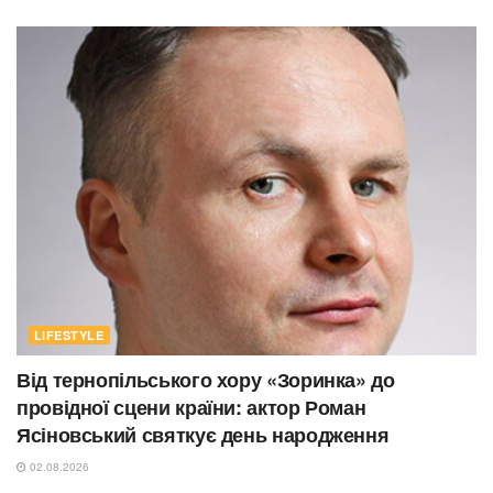
LIFESTYLE
Від тернопільського хору «Зоринка» до
провідної сцени країни: актор Роман
Ясіновський святкує день народження
02.08.2026