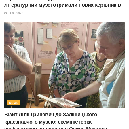
літературний музеї отримали нових керівників
04.08.2026
NEWS
Візит Лілії Гриневич до Заліщицького
краєзнавчого музею: ексміністерка
зацікавилася спадщиною Осипа Маковея