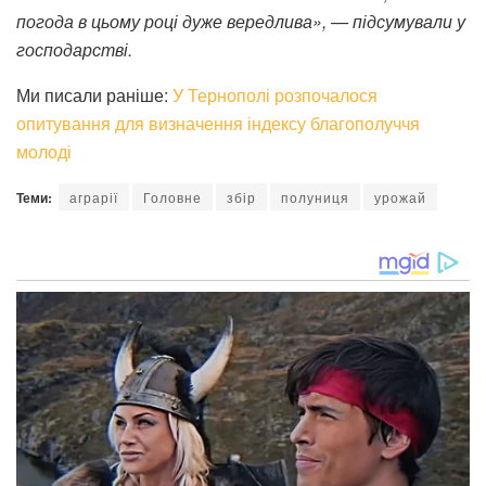
погода в цьому році дуже вередлива», — підсумували у
господарстві.
Ми писали раніше:
У Тернополі розпочалося
опитування для визначення індексу благополуччя
молоді
Теми:
аграрії
Головне
збір
полуниця
урожай