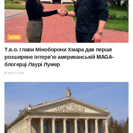
NEWS
Т.в.о. глави Міноборони Хмара дав перше
розширене інтерв’ю американській MAGA-
блогерці Лаурі Лумер
29.07.2026