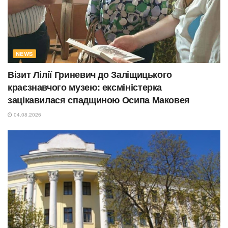
NEWS
Візит Лілії Гриневич до Заліщицького
краєзнавчого музею: ексміністерка
зацікавилася спадщиною Осипа Маковея
04.08.2026