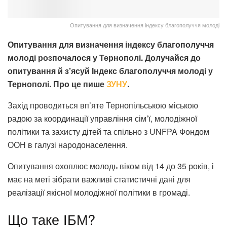
Опитування для визначення індексу благополуччя молоді
Опитування для визначення індексу благополуччя
молоді розпочалося у Тернополі. Долучайся до
опитування й з’ясуй Індекс благополуччя молоді у
Тернополі. Про це пише
ЗУНУ
.
Захід проводиться вп’яте Тернопільською міською
радою за координації управління сім’ї, молодіжної
політики та захисту дітей та спільно з UNFPA Фондом
ООН в галузі народонаселення.
Опитування охоплює молодь віком від 14 до 35 років, і
має на меті зібрати важливі статистичні дані для
реалізації якісної молодіжної політики в громаді.
Що таке ІБМ?