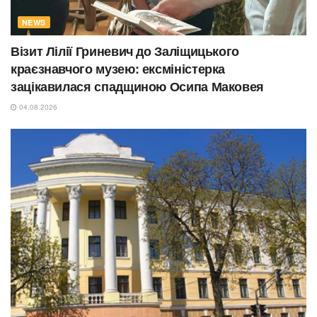
NEWS
Візит Лілії Гриневич до Заліщицького
краєзнавчого музею: ексміністерка
зацікавилася спадщиною Осипа Маковея
04.08.2026