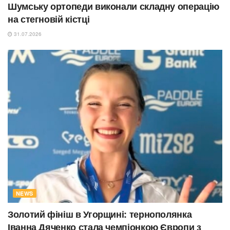
Шумську ортопеди виконали складну операцію
на стегновій кістці
31.07.2026
NEWS
Золотий фініш в Угорщині: тернополянка
Іванна Дяченко стала чемпіонкою Європи з