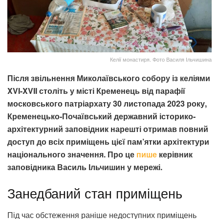
Келії монастиря. Фото Василя Ільчишина
Після звільнення Миколаївського собору із келіями
XVI-XVII століть у місті Кременець від парафії
московського патріархату 30 листопада 2023 року,
Кременецько-Почаївський державний історико-
архітектурний заповідник нарешті отримав повний
доступ до всіх приміщень цієї пам’ятки архітектури
національного значення. Про це
пише
керівник
заповідника Василь Ільчишин у мережі.
Занедбаний стан приміщень
Під час обстеження раніше недоступних приміщень