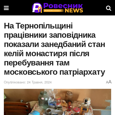
На Тернопільщині
працівники заповідника
показали занедбаний стан
келій монастиря після
перебування там
московського патріархату
A
Опубліковано: 24 Травня, 2024
A