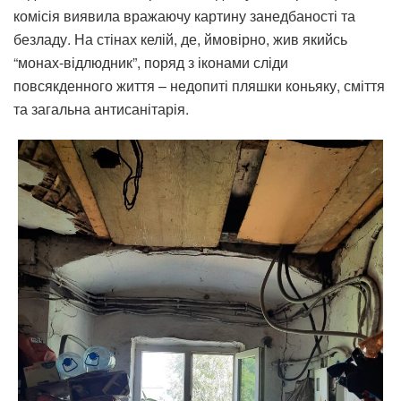
комісія виявила вражаючу картину занедбаності та
безладу. На стінах келій, де, ймовірно, жив якийсь
“монах-відлюдник”, поряд з іконами сліди
повсякденного життя – недопиті пляшки коньяку, сміття
та загальна антисанітарія.