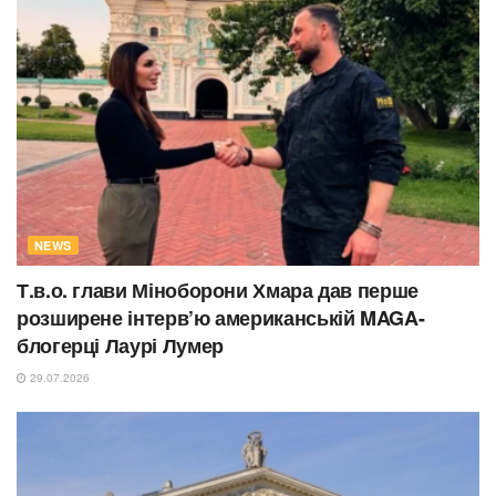
NEWS
Т.в.о. глави Міноборони Хмара дав перше
розширене інтерв’ю американській MAGA-
блогерці Лаурі Лумер
29.07.2026