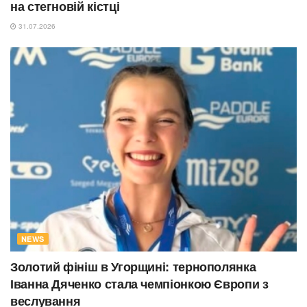
на стегновій кістці
31.07.2026
NEWS
Золотий фініш в Угорщині: тернополянка
Іванна Дяченко стала чемпіонкою Європи з
веслування