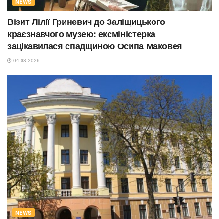
NEWS
Візит Лілії Гриневич до Заліщицького
краєзнавчого музею: ексміністерка
зацікавилася спадщиною Осипа Маковея
04.08.2026
NEWS