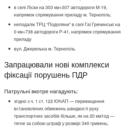
в селі Ліски на 303 км+307 автодороги М-19,
напрямок спрямування приладу м. Тернопіль;
неподалік ТРЦ “Подоляни” в селі Гаї Гречинські на
0 км+738 автодороги Р-41, напрямок спрямування
приладу
вул. Джерельна м. Тернопіль.
Запрацювали нові комплекси
фіксації порушень ПДР
Патрульні вкотре нагадують:
згідно з ч. 1 ст. 122 КУпАП — перевищення
встановлених обмежень швидкості руху
транспортних засобів більше, як на 20 км/год —
тягне за собою штраф у розмірі 340 гривень;