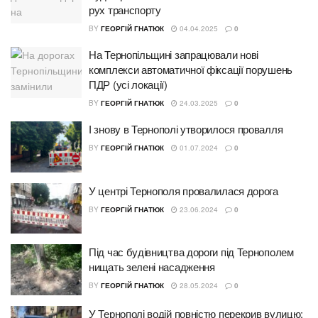
рух транспорту
BY
ГЕОРГІЙ ГНАТЮК
04.04.2025
0
На Тернопільщині запрацювали нові
комплекси автоматичної фіксації порушень
ПДР (усі локації)
BY
ГЕОРГІЙ ГНАТЮК
24.03.2025
0
І знову в Тернополі утворилося провалля
BY
ГЕОРГІЙ ГНАТЮК
01.07.2024
0
У центрі Тернополя провалилася дорога
BY
ГЕОРГІЙ ГНАТЮК
23.06.2024
0
Під час будівництва дороги під Тернополем
нищать зелені насадження
BY
ГЕОРГІЙ ГНАТЮК
28.05.2024
0
У Тернополі водій повністю перекрив вулицю: