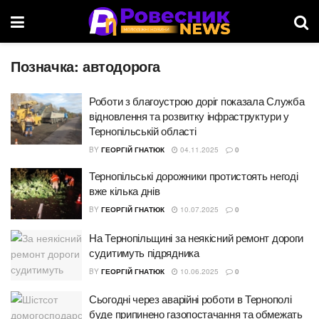
Позначка:
автодорога
Роботи з благоустрою доріг показала Служба
відновлення та розвитку інфраструктури у
Тернопільській області
BY
ГЕОРГІЙ ГНАТЮК
04.11.2025
0
Тернопільські дорожники протистоять негоді
вже кілька днів
BY
ГЕОРГІЙ ГНАТЮК
10.07.2025
0
На Тернопільщині за неякісний ремонт дороги
судитимуть підрядника
BY
ГЕОРГІЙ ГНАТЮК
10.06.2025
0
Сьогодні через аварійні роботи в Тернополі
буде припинено газопостачання та обмежать