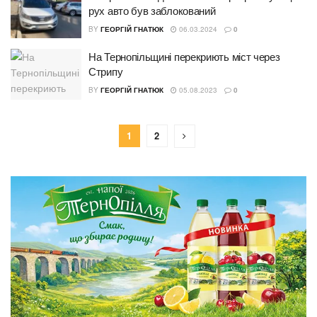
рух авто був заблокований
BY
ГЕОРГІЙ ГНАТЮК
06.03.2024
0
На Тернопільщині перекриють міст через
Стрипу
BY
ГЕОРГІЙ ГНАТЮК
05.08.2023
0
1
2