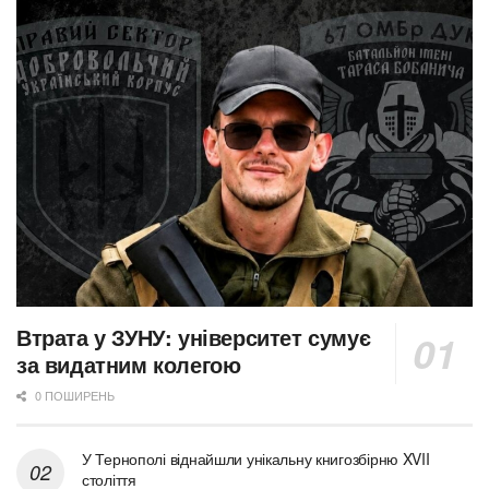
Втрата у ЗУНУ: університет сумує
за видатним колегою
0 ПОШИРЕНЬ
У Тернополі віднайшли унікальну книгозбірню XVII
століття