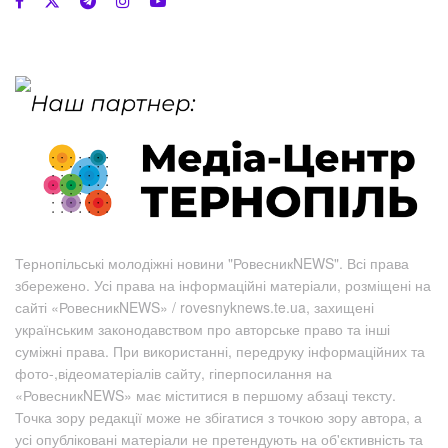
Тернопільські молодіжні новини "РовесникNEWS". Всі права
збережено. Усі права на інформаційні матеріали, розміщені на
сайті «РовесникNEWS» / rovesnyknews.te.ua, захищені
українським законодавством про авторське право та інші
суміжні права. При використанні, передруку інформаційних та
фото-,відеоматеріалів сайту, гіперпосилання на
«РовесникNEWS» має міститися в першому абзаці тексту.
Точка зору редакції може не збігатися з точкою зору автора, а
усі опубліковані матеріали не претендують на об'єктивність та