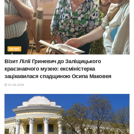
NEWS
Візит Лілії Гриневич до Заліщицького
краєзнавчого музею: ексміністерка
зацікавилася спадщиною Осипа Маковея
04.08.2026