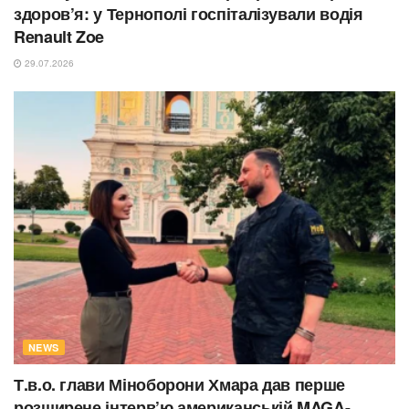
здоров’я: у Тернополі госпіталізували водія
Renault Zoe
29.07.2026
NEWS
Т.в.о. глави Міноборони Хмара дав перше
розширене інтерв’ю американській MAGA-