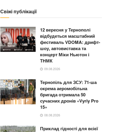
Свіжі публікації
12 вересня у Тернополі
відбудеться масштабний
фестиваль VDOMA: дрифт-
шоу, автовиставка та
концерт Міки Ньютон і
ТНМК
09.08.2026
Тернопіль для ЗСУ: 71-ша
окрема аеромобільна
бригада отримала 50
сучасних дронів «Vyriy Pro
15»
08.08.2026
Приклад гідності для всієї