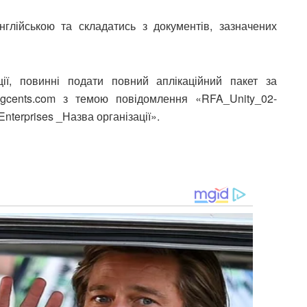
глійською та складатись з документів, зазначених
ції, повинні подати повний аплікаційний пакет за
gcents.com з темою повідомлення «RFA_Unity_02-
nterprises _Назва організації».