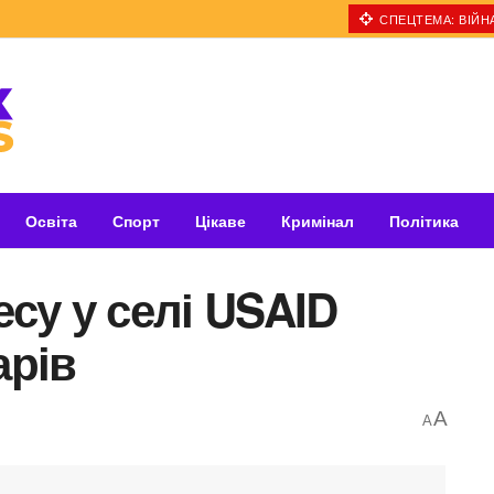
СПЕЦТЕМА: ВІЙНА
Освіта
Спорт
Цікаве
Кримінал
Політика
есу у селі USAID
арів
A
A