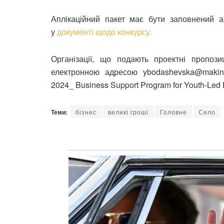
Аплікаційний пакет має бути заповнений ан
у
документі щодо конкурсу.
Організації, що подають проектні пропози
електронною адресою ybodashevska@makin
2024_ Business Support Program for Youth-Led E
Теми:
бізнес
великі гроші
Головне
Село