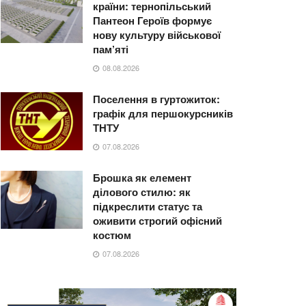
країни: тернопільський
Пантеон Героїв формує
нову культуру військової
пам’яті
08.08.2026
Поселення в гуртожиток:
графік для першокурсників
ТНТУ
07.08.2026
Брошка як елемент
ділового стилю: як
підкреслити статус та
оживити строгий офісний
костюм
07.08.2026