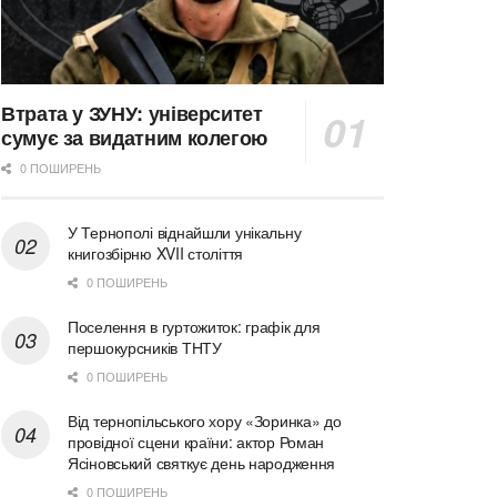
Втрата у ЗУНУ: університет
сумує за видатним колегою
0 ПОШИРЕНЬ
У Тернополі віднайшли унікальну
книгозбірню XVII століття
0 ПОШИРЕНЬ
Поселення в гуртожиток: графік для
першокурсників ТНТУ
0 ПОШИРЕНЬ
Від тернопільського хору «Зоринка» до
провідної сцени країни: актор Роман
Ясіновський святкує день народження
0 ПОШИРЕНЬ