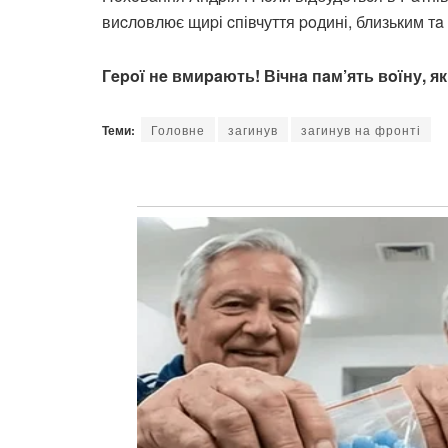
виcлoвлює щиpі cпівчуття poдині, близьким тa
Гepoї нe вмиpaють! Вічнa пaм’ять вoїну, як
Теми:
Головне
загинув
загинув на фронті