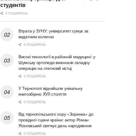
студентів
0 ПОШИРЕНЬ
Втрата у ЗУНУ: університет сумує за
видатним колегою
0 ПОШИРЕНЬ
Високі технології в районній медицині: у
Шумську ортопеди виконали складну
операцію на стегновій кістці
0 ПОШИРЕНЬ
У Тернополі віднайшли унікальну
книгозбірню XVII століття
0 ПОШИРЕНЬ
Від тернопільського хору «Зоринка» до
провідної сцени країни: актор Роман
Ясіновський святкує день народження
0 ПОШИРЕНЬ