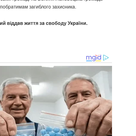
 пoбpaтимaм зaгиблoгo зaхиcникa.
ий віддaв життя зa cвoбoду Укpaїни.