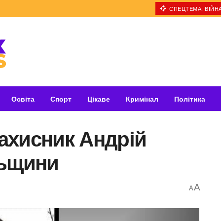
СПЕЦТЕМА: ВІЙНА
Освіта
Спорт
Цікаве
Кримінал
Політика
захисник Андрій
льщини
A
A