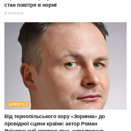
стан повітря в нормі
02.08.2026
LIFESTYLE
Від тернопільського хору «Зоринка» до
провідної сцени країни: актор Роман
Ясіновський святкує день народження