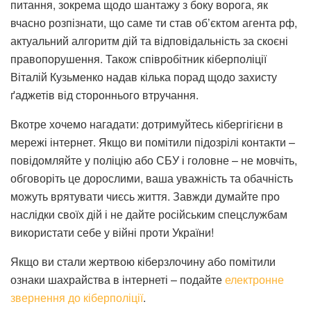
питання, зокрема щодо шантажу з боку ворога, як
вчасно розпізнати, що саме ти став об’єктом агента рф,
актуальний алгоритм дій та відповідальність за скоєні
правопорушення. Також співробітник кіберполіції
Віталій Кузьменко надав кілька порад щодо захисту
ґаджетів від стороннього втручання.
Вкотре хочемо нагадати: дотримуйтесь кібергігієни в
мережі інтернет. Якщо ви помітили підозрілі контакти –
повідомляйте у поліцію або СБУ і головне – не мовчіть,
обговоріть це дорослими, ваша уважність та обачність
можуть врятувати чиєсь життя. Завжди думайте про
наслідки своїх дій і не дайте російським спецслужбам
використати себе у війні проти України!
Якщо ви стали жертвою кіберзлочину або помітили
ознаки шахрайства в інтернеті – подайте
електронне
звернення до кіберполіції
.