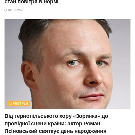
стан повітря в нормі
02.08.2026
LIFESTYLE
Від тернопільського хору «Зоринка» до
провідної сцени країни: актор Роман
Ясіновський святкує день народження