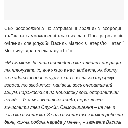
СБУ зосереджена на затриманні зрадників всередині
країни та самоочищенні власних лав. Про це розповів
очільник спецслужби Василь Малюк в інтерв’ю Наталії
Мосейчук для телеканалу «1+1».
«Ми можемо багато проводити мегавдалих операцій
та планувати їх, але якщо в нас, вибачте, на борту
знаходиться один «щур», який своєчасно інформує
ворога, то зводиться нанівець весь оперативний
задум, наражається на небезпеку весь оперативний
склад… Тож моє життєве кредо, перш за все:
вичистити лави Служби. Самоочищення – це те, з
чого ми починаємо. З чого починається кожен робочий
день, кожна робоча нарада у мене», – зазначив Василь