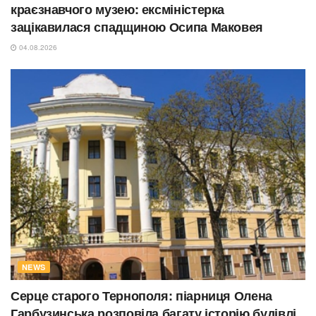
краєзнавчого музею: ексміністерка
зацікавилася спадщиною Осипа Маковея
04.08.2026
NEWS
Серце старого Тернополя: піарниця Олена
Гарбузинська розповіла багату історію будівлі