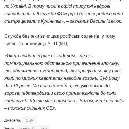
по Україні. В тому числі в офісі присутні кадрові
співробітники 5 служби ФСБ рф. І безпосередньо вони
співпрацювали з Кулінічем», – зазначив Василь Малюк.
Служба безпеки вичищає російських агентів, у тому
числі з середовища УПЦ (МП).
«Якщо людина в рясі і з кадилом – це не є
пом’якшувальною обставиною при вчиненні злочину,
як і обтяжливою. Наприклад, як коригувальник у рясі,
який по мирних кварталах наводив вогонь. Суд йому
дав 12 років. Ми його поміняли, він уже поїхав до
ворога, підтвердивши свою приналежність до їхніх
спецслужб. Що він має спільного з Богом, мені цікаво?»
– пояснив очільник СБУ.
Джерело:
СБУ
Теми:
Головне
сбу