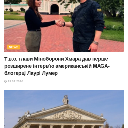
NEWS
Т.в.о. глави Міноборони Хмара дав перше
розширене інтерв’ю американській MAGA-
блогерці Лаурі Лумер
29.07.2026