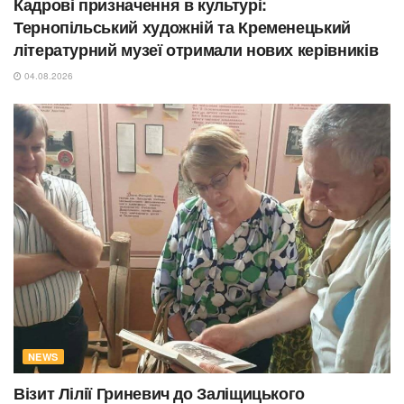
Кадрові призначення в культурі:
Тернопільський художній та Кременецький
літературний музеї отримали нових керівників
04.08.2026
NEWS
Візит Лілії Гриневич до Заліщицького