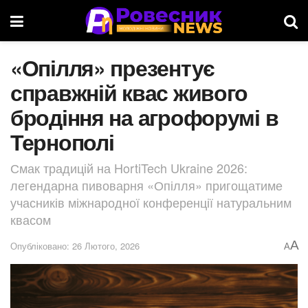
«Опілля» презентує
справжній квас живого
бродіння на агрофорумі в
Тернополі
Смак традицій на HortiTech Ukraine 2026:
легендарна пивоварня «Опілля» пригощатиме
учасників міжнародної конференції натуральним
квасом
A
Опубліковано: 26 Лютого, 2026
A