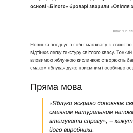
основі «Білого» броварі зварили «Опілля з
Квас “Опілл
Новинка поєднує в собі смак квасу зі свіжіст
відтінює легку текстуру світлого квасу. Тонкий
вловимою яблучною кислинкою створюють бага
смаком яблука» дуже приємним і особливо осв
Пряма мова
«Яблуко яскраво доповнює св
смачним натуральним напоєм 
втамувати спрагу», – кажуть
його виробники.