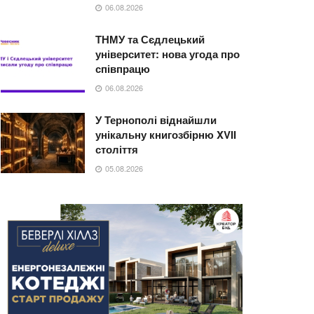
06.08.2026
ТНМУ та Сєдлецький
університет: нова угода про
співпрацю
06.08.2026
У Тернополі віднайшли
унікальну книгозбірню XVII
століття
05.08.2026