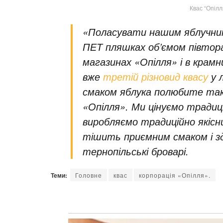
Квас “Опілл
«Поласувати нашим яблучним 
ПЕТ пляшках об’ємом півтор
магазинах «Опілля» і в крам
вже
третій різновид квасу
у л
смаком яблука полюбите так 
«Опілля». Ми цінуємо традиці
виробляємо традиційно якісн
тішить приємним смаком і з
тернопільські броварі.
Теми:
Головне
квас
корпорація «Опілля».