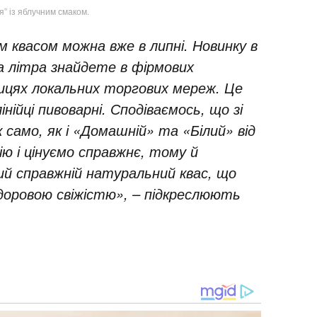
я” із яблучним смаком.
квасом можна вже в липні. Новинку в
а літра знайдете в фірмових
ницях локальних торгових мереж. Це
інійці пивоварні. Сподіваємось, що зі
само, як і «Домашній» та «Білий» від
ю і цінуємо справжнє, тому й
ий справжній натуральний квас, що
доровою свіжістю», – підкреслюють