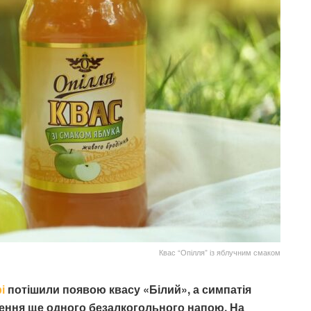
Квас “Опілля” із яблучним смаком
і
потішили появою квасу «Білий», а симпатія
рення ще одного безалкогольного напою. На