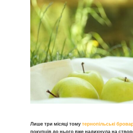
Лише три місяці тому
тернопільські бровар
покупців до нього вже надихнула на ство