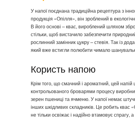
У напої поєднана традиційна рецептура з інно
продукція «Опілля», він зроблений в екологіч
В його основі – квас, вироблений шляхом збр
стільки, щоб вистачило забезпечити природний
рослинний замінник цукру – стевія. Так із дод
який вже встигли полюбити чимало шанувальни
Користь напою
Крім того, що смачний і ароматний, цей напій
контрольованого броварями процесу виробниц
зерен пшениці та ячменю. У напої немає штуч
інших шкідливих складників. Це робить квас 
не тільки освіжає і надійно втамовує спрагу, 