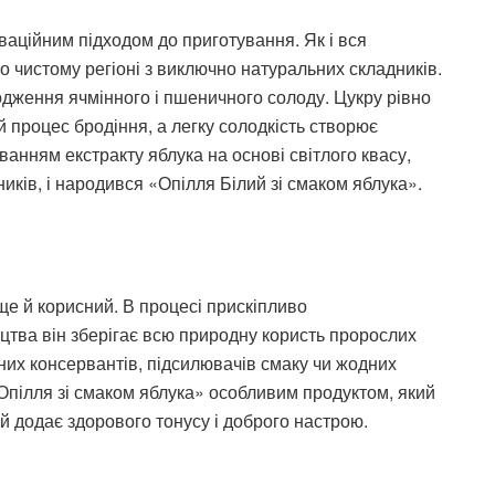
ваційним підходом до приготування. Як і вся
но чистому регіоні з виключно натуральних складників.
одження ячмінного і пшеничного солоду. Цукру рівно
 процес бродіння, а легку солодкість створює
аванням екстракту яблука на основі світлого квасу,
ків, і народився «Опілля Білий зі смаком яблука».
 ще й корисний. В процесі прискіпливо
тва він зберігає всю природну користь пророслих
них консервантів, підсилювачів смаку чи жодних
«Опілля зі смаком яблука» особливим продуктом, який
а й додає здорового тонусу і доброго настрою.