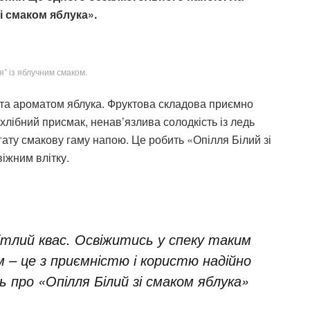
і смаком яблука».
я” із яблучним смаком.
ю та ароматом яблука. Фруктова складова приємно
 хлібний присмак, ненав’язлива солодкість із ледь
ту смакову гаму напою. Це робить «Опілля Білий зі
іжним влітку.
ітлий квас. Освіжитись у спеку таким
– це з приємністю і користю надійно
 про «Опілля Білий зі смаком яблука»