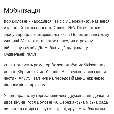
Мобілізація
Ігор Воловник народився і виріс у Бережанах, навчався
у місцевій загальноосвітній школі №3. Після школи
здобув професію зварювальника в Перемишлянському
училищі. У 1988-1990 роках проходив строкову
військову службу. До мобілізації працював у
будівельній галузі.
26 лютого 2024 року Ігор Воловник був мобілізований
до лав Збройних Сил України. Він служив у військовій
частині А4773 і загинув на передовій менш ніж через
півроку після призову.
У непоправному горі залишилися дружина, дві дочки та
двоє внуків Ігоря Воловника. Бережанська міська рада
висловила щирі співчуття родині, друзям та близьким