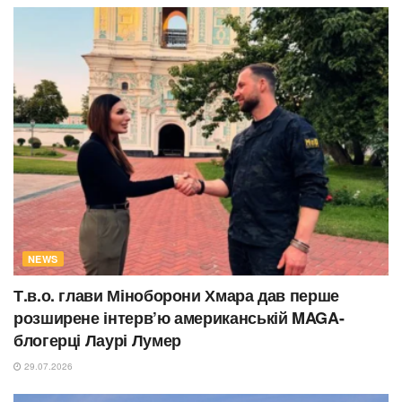
NEWS
Т.в.о. глави Міноборони Хмара дав перше
розширене інтерв’ю американській MAGA-
блогерці Лаурі Лумер
29.07.2026