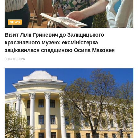
NEWS
Візит Лілії Гриневич до Заліщицького
краєзнавчого музею: ексміністерка
зацікавилася спадщиною Осипа Маковея
04.08.2026