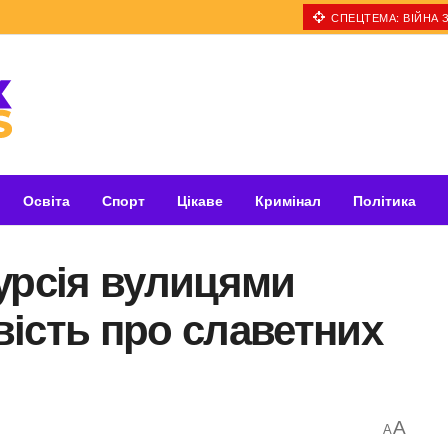
СПЕЦТЕМА: ВІЙНА З
Освіта
Спорт
Цікаве
Кримінал
Політика
урсія вулицями
ість про славетних
A
A