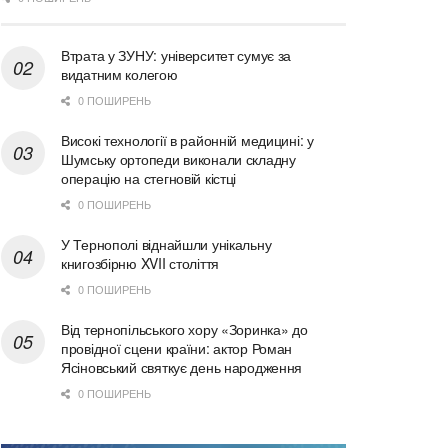
Втрата у ЗУНУ: університет сумує за
видатним колегою
0 ПОШИРЕНЬ
Високі технології в районній медицині: у
Шумську ортопеди виконали складну
операцію на стегновій кістці
0 ПОШИРЕНЬ
У Тернополі віднайшли унікальну
книгозбірню XVII століття
0 ПОШИРЕНЬ
Від тернопільського хору «Зоринка» до
провідної сцени країни: актор Роман
Ясіновський святкує день народження
0 ПОШИРЕНЬ