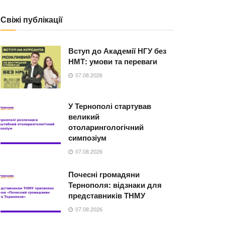
Свіжі публікації
Вступ до Академії НГУ без
НМТ: умови та переваги
07.08.2026
У Тернополі стартував
великий
отоларингологічний
симпозіум
07.08.2026
Почесні громадяни
Тернополя: відзнаки для
представників ТНМУ
07.08.2026