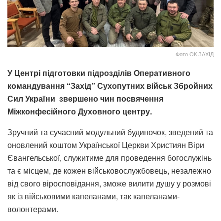
Фото ОК ЗАХІД
У Центрі підготовки підрозділів Оперативного
командування “Захід” Сухопутних військ Збройних
Сил України звершено чин посвячення
Міжконфесійного Духовного центру.
Зручний та сучасний модульний будиночок, зведений та
оновлений коштом Української Церкви Християн Віри
Євангельської, служитиме для проведення богослужінь
та є місцем, де кожен військовослужбовець, незалежно
від свого віросповідання, зможе вилити душу у розмові
як із військовими капеланами, так капеланами-
волонтерами.