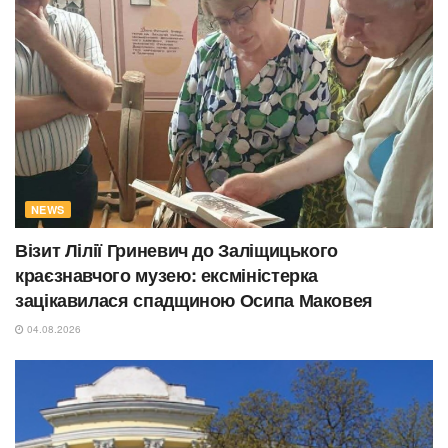
NEWS
Візит Лілії Гриневич до Заліщицького
краєзнавчого музею: ексміністерка
зацікавилася спадщиною Осипа Маковея
04.08.2026