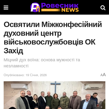
Освятили Міжконфесійний
духовний центр
військовослужбовців ОК
Захід
Міцний дух воїна: основа мужності та
незламності
A
Опубліковано: 19 Січня, 2026
A