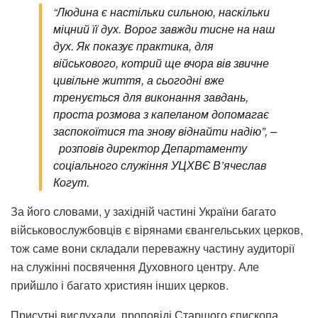
“Людина є настільки сильною, наскільки
міцний її дух. Ворог завжди тисне на наш
дух. Як показує практика, для
військового, котрий ще вчора вів звичне
цивільне життя, а сьогодні вже
тренується для виконання завдань,
проста розмова з капеланом допомагає
заспокоїтися та знову віднайти надію”, –
розповів директор Департаменту
соціального служіння УЦХВЄ В’ячеслав
Когут.
За його словами, у західній частині України багато
військовослужбовців є вірянами євангельських церков,
тож саме вони складали переважну частину аудиторії
на служінні посвячення Духовного центру. Але
прийшло і багато християн інших церков.
Присутні вислухали проповіді Старшого єпископа