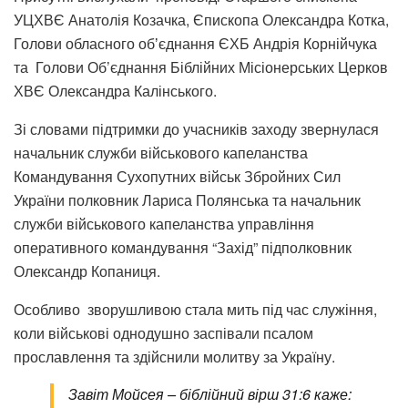
УЦХВЄ Анатолія Козачка, Єпископа Олександра Котка,
Голови обласного обʼєднання ЄХБ Андрія Корнійчука
та Голови Об’єднання Біблійних Місіонерських Церков
ХВЄ Олександра Калінського.
Зі словами підтримки до учасників заходу звернулася
начальник служби військового капеланства
Командування Сухопутних військ Збройних Сил
України полковник Лариса Полянська та начальник
служби військового капеланства управління
оперативного командування “Захід” підполковник
Олександр Копаниця.
Особливо зворушливою стала мить під час служіння,
коли військові однодушно заспівали псалом
прославлення та здійснили молитву за Україну.
Завіт Мойсея – біблійний вірш 31:6 каже: