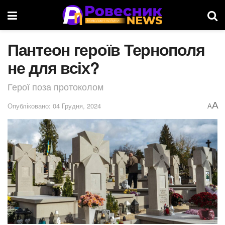
Пантеон героїв Тернополя
не для всіх?
Герої поза протоколом
A
Опубліковано: 04 Грудня, 2024
A