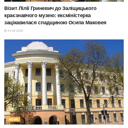
Візит Лілії Гриневич до Заліщицького
краєзнавчого музею: ексміністерка
зацікавилася спадщиною Осипа Маковея
04.08.2026
NEWS