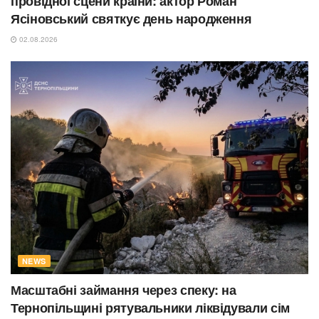
провідної сцени країни: актор Роман
Ясіновський святкує день народження
02.08.2026
NEWS
Масштабні займання через спеку: на
Тернопільщині рятувальники ліквідували сім