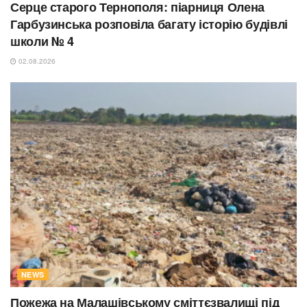
Серце старого Тернополя: піарниця Олена
Гарбузинська розповіла багату історію будівлі
школи № 4
02.08.2026
NEWS
Пожежа на Малашівському сміттєзвалищі під