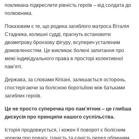
покликана підкреслити рівність героїв – від солдата до
полковника.
Показовим є те, що родина загиблого матроса Віталія
Стадника, колишні судді, прагнуть встановити
двометрову бронзову фігуру, всупереч усталеним
домовленостям. Це викликає болючі запитання про
межі індивідуального права в просторі колективної
пам’яті.
Держава, за словами Кіпіані, залишається осторонь,
спостерігаючи за болісною боротьбою між батьками
загиблих героїв.
Це не просто суперечка про пам’ятник – це глибша
дискусія про принципи нашого суспільства.
Історія продовжується, і кожен її поворот є болісним
уроком про повагу, гідність та єдність перед обличчям