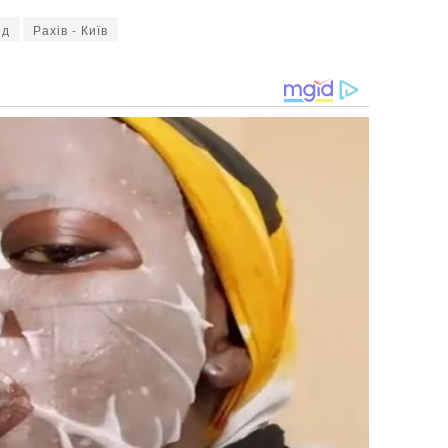
зд
Рахів - Київ