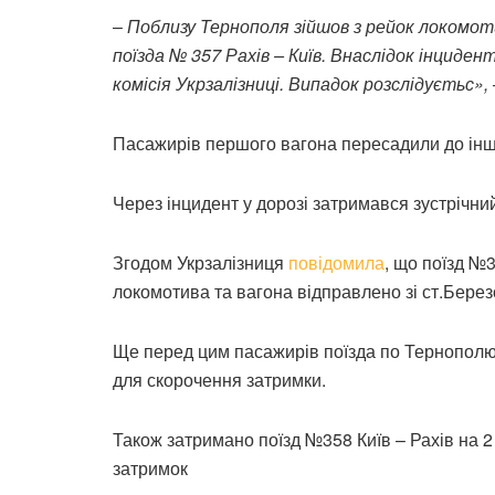
–
Поблизу Тернополя зійшов з рейок локомо
поїзда № 357 Рахів – Київ. Внаслідок інциде
комісія Укрзалізниці. Випадок розслідуєтьс
»,
П
асажирів першого вагона пересад
или
до ін
Через інцидент у дорозі затрима
вся
зустрічни
Згодом Укрзалізниця
повідомила
, що п
оїзд №3
локомотива та вагона відправлено зі ст.Березо
Ще перед цим пасажирів поїзда по Тернополю
для скорочення затримки.
Також
затримано поїзд №358 Київ – Рахів на 2 
затримок