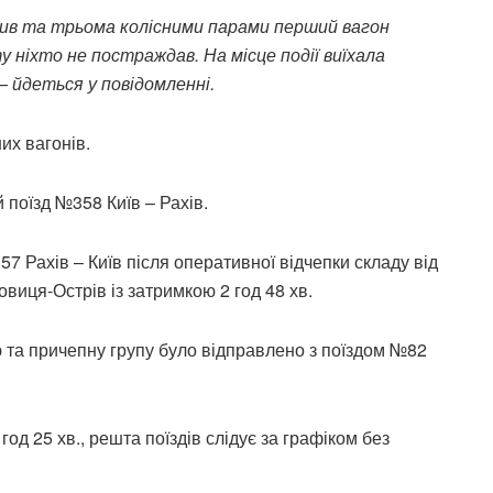
тив та трьома колісними парами перший вагон
нту ніхто не постраждав.
На місце події виїхала
 – йдеться у повідомленні
.
ших вагонів
.
й поїзд №358 Київ – Рахів.
57 Рахів – Київ після оперативної відчепки складу від
виця-Острів із затримкою 2 год 48 хв.
 та причепну групу було відправлено з поїздом №82
год 25 хв., решта поїздів слідує за графіком без