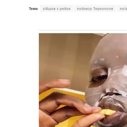
Теми:
зійшов з рейок
поблизу Тернополя
пої