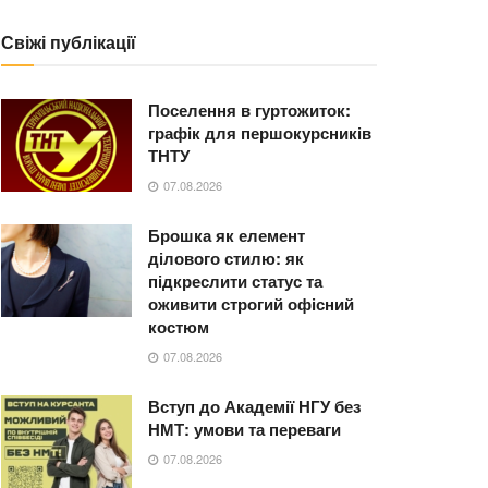
Свіжі публікації
Поселення в гуртожиток:
графік для першокурсників
ТНТУ
07.08.2026
Брошка як елемент
ділового стилю: як
підкреслити статус та
оживити строгий офісний
костюм
07.08.2026
Вступ до Академії НГУ без
НМТ: умови та переваги
07.08.2026