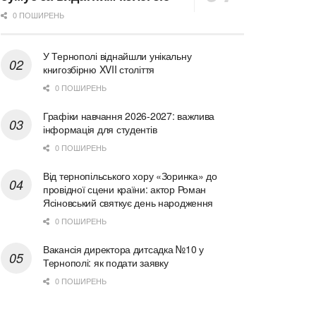
0 ПОШИРЕНЬ
У Тернополі віднайшли унікальну
книгозбірню XVII століття
0 ПОШИРЕНЬ
Графіки навчання 2026-2027: важлива
інформація для студентів
0 ПОШИРЕНЬ
Від тернопільського хору «Зоринка» до
провідної сцени країни: актор Роман
Ясіновський святкує день народження
0 ПОШИРЕНЬ
Вакансія директора дитсадка №10 у
Тернополі: як подати заявку
0 ПОШИРЕНЬ