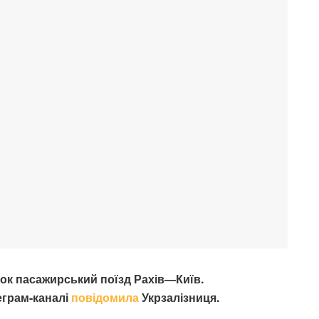
йок пасажирський поїзд Рахів—Київ.
еграм-каналі
повідомила
Укрзалізниця.