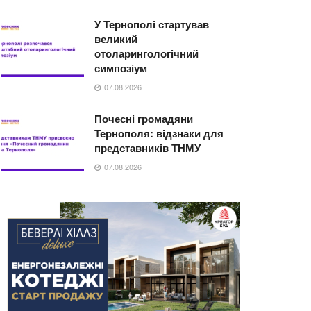
У Тернополі стартував
великий
отоларингологічний
симпозіум
07.08.2026
Почесні громадяни
Тернополя: відзнаки для
представників ТНМУ
07.08.2026