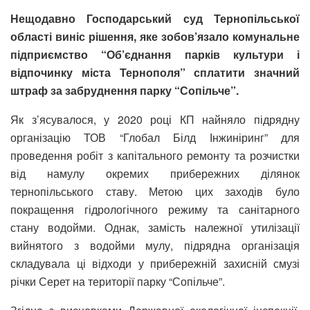
Нещодавно Господарський суд Тернопільської
області виніс рішення, яке зобов’язало комунальне
підприємство “Об’єднання парків культури і
відпочинку міста Тернополя” сплатити значний
штраф за забруднення парку “Сопільче”.
Як з’ясувалося, у 2020 році КП найняло підрядну
організацію ТОВ “Глобал Білд Інжиніринг” для
проведення робіт з капітального ремонту та розчистки
від намулу окремих прибережних ділянок
тернопільського ставу. Метою цих заходів було
покращення гідрологічного режиму та санітарного
стану водойми. Однак, замість належної утилізації
вийнятого з водойми мулу, підрядна організація
складувала ці відходи у прибережній захисній смузі
річки Серет на території парку “Сопільче”.