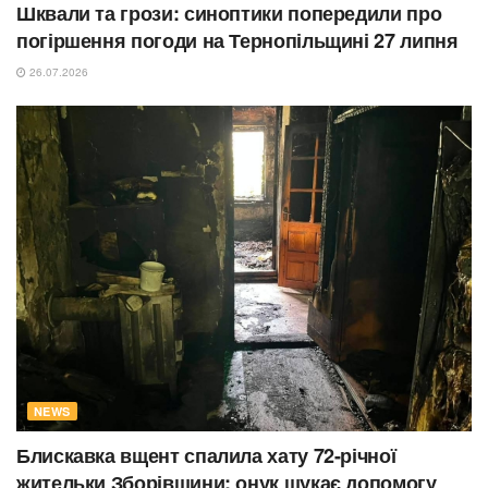
Шквали та грози: синоптики попередили про
погіршення погоди на Тернопільщині 27 липня
26.07.2026
NEWS
Блискавка вщент спалила хату 72-річної
жительки Зборівщини: онук шукає допомогу