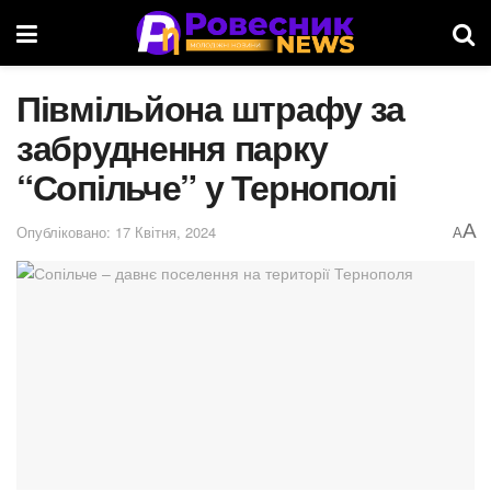
Півмільйона штрафу за
забруднення парку
“Сопільче” у Тернополі
A
Опубліковано: 17 Квітня, 2024
A