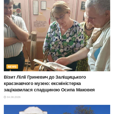
NEWS
Візит Лілії Гриневич до Заліщицького
краєзнавчого музею: ексміністерка
зацікавилася спадщиною Осипа Маковея
04.08.2026