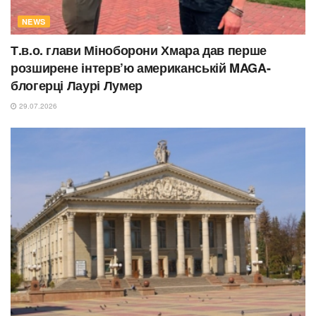
NEWS
Т.в.о. глави Міноборони Хмара дав перше
розширене інтерв’ю американській MAGA-
блогерці Лаурі Лумер
29.07.2026