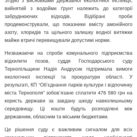
Згідно з висновками Державної екологічної інспекції,
вийнятий з водойми ґрунт належить до категорії
забруднюючих відходів. Відібрані проби
продемонстрували, що показники вмісту амонійного
азоту, хлоридів та щільного залишку водної витяжки
майже втричі перевищували допустимі норми.
Незважаючи на спроби комунального підприємства
відхилити позов, суддя Господарського суду
Тернопільщини Надія Андрусик підтримала вимоги
екологічної інспекції та прокуратури області. У
результаті, КП “Об’єднання парків культури і відпочинку
міста Тернополя” зобов’язане сплатити 476 580 грн на
користь держави за завдану шкоду навколишньому
середовищу. Ці кошти будуть розподілені між
державним, обласним та міським бюджетами.
Це рішення суду є важливим сигналом для всіх