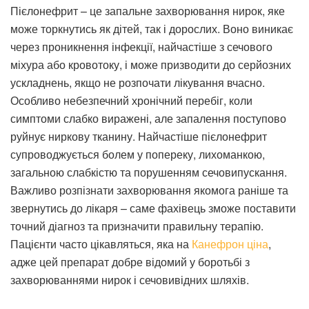
Пієлонефрит – це запальне захворювання нирок, яке
може торкнутись як дітей, так і дорослих. Воно виникає
через проникнення інфекції, найчастіше з сечового
міхура або кровотоку, і може призводити до серйозних
ускладнень, якщо не розпочати лікування вчасно.
Особливо небезпечний хронічний перебіг, коли
симптоми слабко виражені, але запалення поступово
руйнує ниркову тканину. Найчастіше пієлонефрит
супроводжується болем у попереку, лихоманкою,
загальною слабкістю та порушенням сечовипускання.
Важливо розпізнати захворювання якомога раніше та
звернутись до лікаря – саме фахівець зможе поставити
точний діагноз та призначити правильну терапію.
Пацієнти часто цікавляться, яка на
Канефрон ціна
,
адже цей препарат добре відомий у боротьбі з
захворюваннями нирок і сечовивідних шляхів.