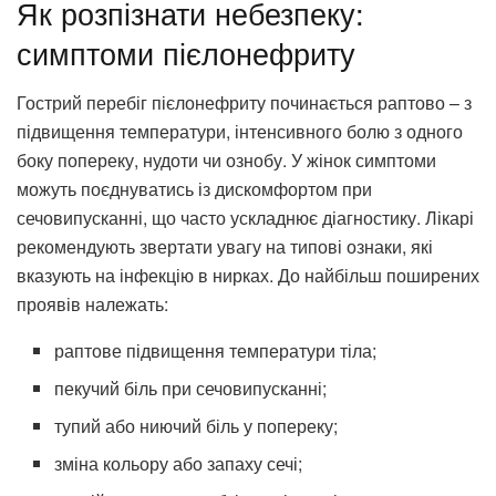
Як розпізнати небезпеку:
симптоми пієлонефриту
Гострий перебіг пієлонефриту починається раптово – з
підвищення температури, інтенсивного болю з одного
боку попереку, нудоти чи ознобу. У жінок симптоми
можуть поєднуватись із дискомфортом при
сечовипусканні, що часто ускладнює діагностику. Лікарі
рекомендують звертати увагу на типові ознаки, які
вказують на інфекцію в нирках. До найбільш поширених
проявів належать:
раптове підвищення температури тіла;
пекучий біль при сечовипусканні;
тупий або ниючий біль у попереку;
зміна кольору або запаху сечі;