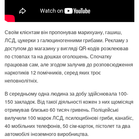
Своїм клієнтам він пропонував марихуану, гашиш,
ЛСД, цукерки з галюциногенними грибами. Рекламу з
доступом до магазину у вигляді QR-кодів розклеював
по стовпах та на дошках оголошень. Спочатку
працював сам, але згодом залучив до розповсюдження
наркотиків 12 помічників, серед яких троє
неповнолітніх.
В середньому одна людина за добу здійснювала 100-
150 закладок. Від такої діяльності кожен з них щомісяця
отримував близько 60 тисяч гривень. Поліцейські
вилучили 100 марок ЛСД, псилоцибінові гриби, канабіс,
40 мобільних телефонів, 50 сім-карток, пістолет та два
автомобілі іноземного виробництва.