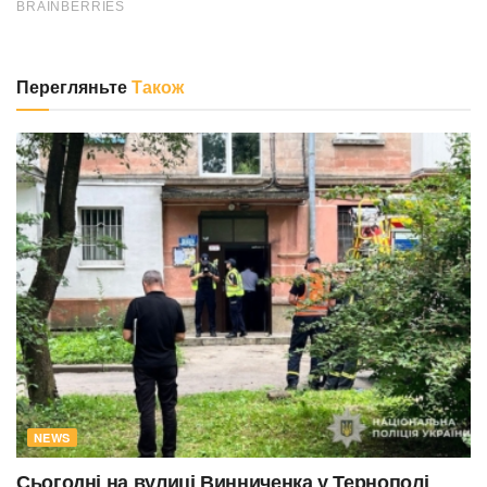
Перегляньте
Також
NEWS
Сьогодні на вулиці Винниченка у Тернополі