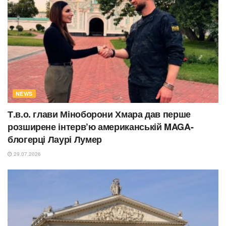
NEWS
Т.в.о. глави Міноборони Хмара дав перше
розширене інтерв’ю американській MAGA-
блогерці Лаурі Лумер
29.07.2026