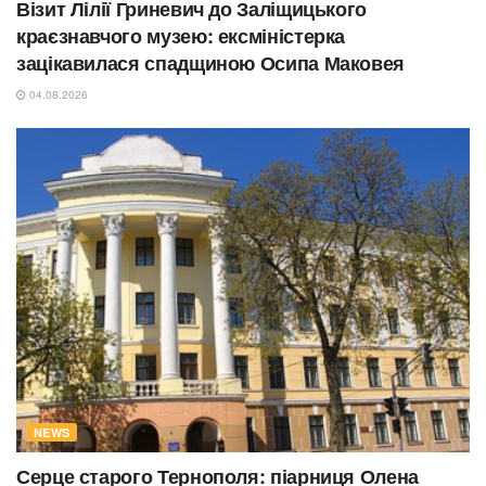
Візит Лілії Гриневич до Заліщицького
краєзнавчого музею: ексміністерка
зацікавилася спадщиною Осипа Маковея
04.08.2026
NEWS
Серце старого Тернополя: піарниця Олена