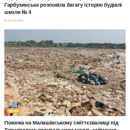
Гарбузинська розповіла багату історію будівлі
школи № 4
02.08.2026
NEWS
Пожежа на Малашівському сміттєзвалищі під
Тернополем: рятувальники гасять займання,