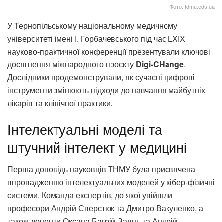
Фото: tdmu.edu.ua
У Тернопільському національному медичному
університеті імені І. Горбачевського під час LXІX
науково-практичної конференції презентували ключові
досягнення міжнародного проєкту
Digi-CHange
.
Дослідники продемонстрували, як сучасні цифрові
інструменти змінюють підходи до навчання майбутніх
лікарів та клінічної практики.
Інтелектуальні моделі та
штучний інтелект у медицині
Перша доповідь науковців ТНМУ була присвячена
впровадженню інтелектуальних моделей у кібер-фізичні
системи. Команда експертів, до якої увійшли
професори Андрій Сверстюк та Дмитро Вакуленко, а
також доценти Оксана Багрій-Заяць та Андрій