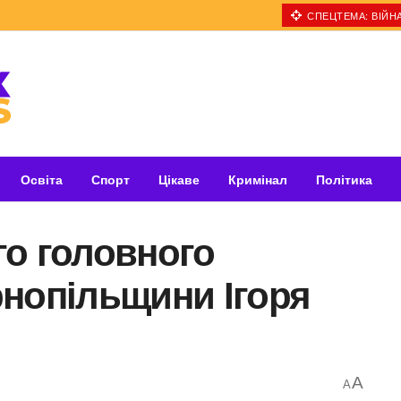
СПЕЦТЕМА: ВІЙНА
Освіта
Спорт
Цікаве
Кримінал
Політика
го головного
рнопільщини Ігоря
A
A