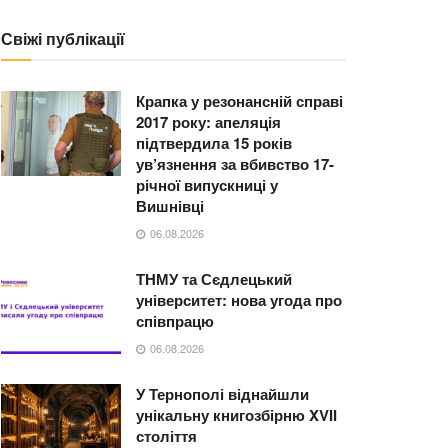
Свіжі публікації
Крапка у резонансній справі
2017 року: апеляція
підтвердила 15 років
ув’язнення за вбивство 17-
річної випускниці у
Вишнівці
06.08.2026
ТНМУ та Сєдлецький
університет: нова угода про
співпрацю
06.08.2026
У Тернополі віднайшли
унікальну книгозбірню XVII
століття