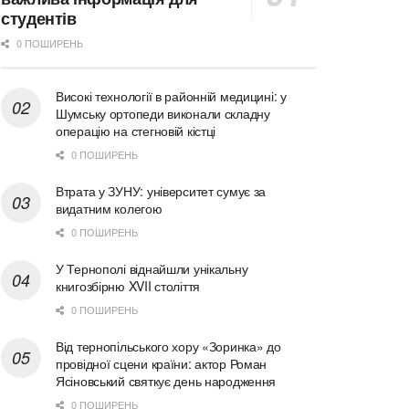
студентів
0 ПОШИРЕНЬ
Високі технології в районній медицині: у
Шумську ортопеди виконали складну
операцію на стегновій кістці
0 ПОШИРЕНЬ
Втрата у ЗУНУ: університет сумує за
видатним колегою
0 ПОШИРЕНЬ
У Тернополі віднайшли унікальну
книгозбірню XVII століття
0 ПОШИРЕНЬ
Від тернопільського хору «Зоринка» до
провідної сцени країни: актор Роман
Ясіновський святкує день народження
0 ПОШИРЕНЬ