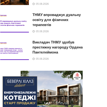
05.08.2026
ТНМУ впроваджує дуальну
освіту для фізичних
терапевтів
05.08.2026
Викладач ТНМУ здобув
престижну нагороду Ордена
Пантелеймона
05.08.2026