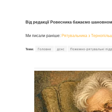
Від редакції Ровесника бажаємо шановному
Ми писали раніше:
Рятувальника з Тернопіль
Теми:
Головне
дснс
Пожежно-рятувальні під