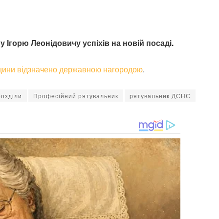
 Ігорю Леонідовичу успіхів на новій посаді.
щини відзначено державною нагородою
.
розділи
Професійний рятувальник
рятувальник ДСНС