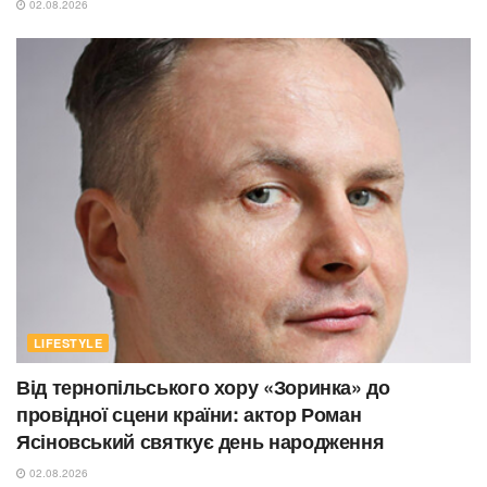
02.08.2026
LIFESTYLE
Від тернопільського хору «Зоринка» до
провідної сцени країни: актор Роман
Ясіновський святкує день народження
02.08.2026