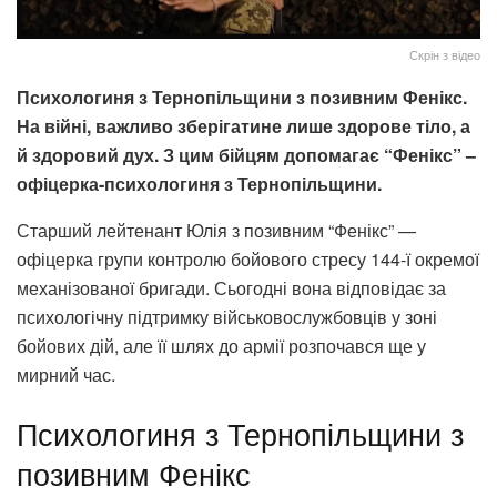
Скрін з відео
Психологиня з Тернопільщини з позивним Фенікс.
На війні, важливо зберігатине лише здорове тіло, а
й здоровий дух. З цим бійцям допомагає “Фенікс” –
офіцерка-психологиня з Тернопільщини.
Старший лейтенант Юлія з позивним “Фенікс” —
офіцерка групи контролю бойового стресу 144-ї окремої
механізованої бригади. Сьогодні вона відповідає за
психологічну підтримку військовослужбовців у зоні
бойових дій, але її шлях до армії розпочався ще у
мирний час.
Психологиня з Тернопільщини з
позивним Фенікс