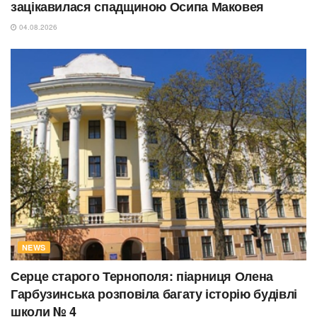
зацікавилася спадщиною Осипа Маковея
04.08.2026
NEWS
Серце старого Тернополя: піарниця Олена
Гарбузинська розповіла багату історію будівлі
школи № 4