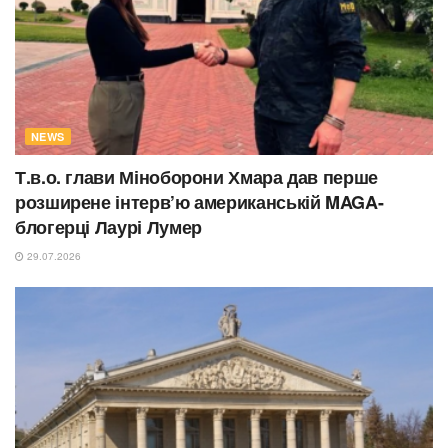
NEWS
Т.в.о. глави Міноборони Хмара дав перше
розширене інтерв’ю американській MAGA-
блогерці Лаурі Лумер
29.07.2026