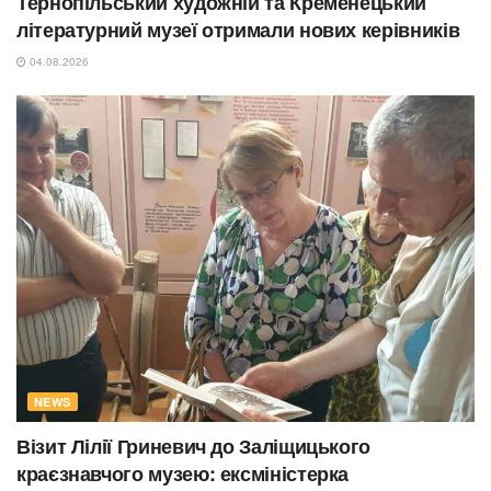
Тернопільський художній та Кременецький
літературний музеї отримали нових керівників
04.08.2026
NEWS
Візит Лілії Гриневич до Заліщицького
краєзнавчого музею: ексміністерка