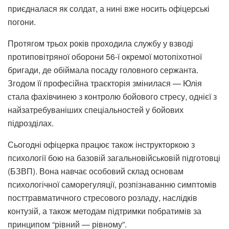
приєдналася як солдат, а нині вже носить офіцерські
погони.
Протягом трьох років проходила службу у взводі
протиповітряної оборони 56-ї окремої мотопіхотної
бригади, де обіймала посаду головного сержанта.
Згодом її професійна траєкторія змінилася — Юлія
стала фахівчинею з контролю бойового стресу, однієї з
найзатребуваніших спеціальностей у бойових
підрозділах.
Сьогодні офіцерка працює також інструкторкою з
психології бою на базовій загальновійськовій підготовці
(БЗВП). Вона навчає особовий склад основам
психологічної саморегуляції, розпізнаванню симптомів
посттравматичного стресового розладу, наслідків
контузій, а також методам підтримки побратимів за
принципом “рівний — рівному”.