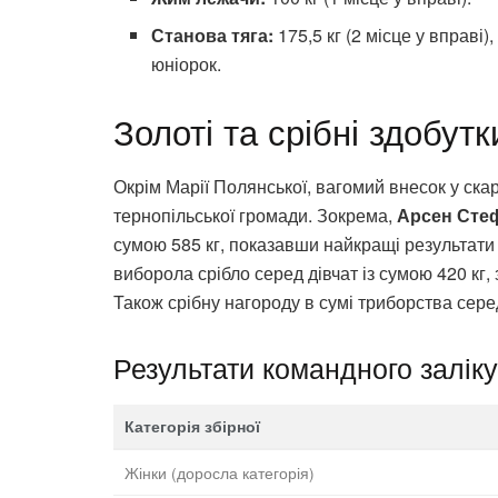
Станова тяга:
175,5 кг (2 місце у вправі
юніорок.
Золоті та срібні здобут
Окрім Марії Полянської, вагомий внесок у ска
тернопільської громади. Зокрема,
Арсен Сте
сумою 585 кг, показавши найкращі результати 
виборола срібло серед дівчат із сумою 420 кг, 
Також срібну нагороду в сумі триборства сер
Результати командного заліку 
Категорія збірної
Жінки (доросла категорія)