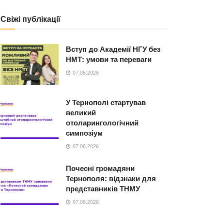
Свіжі публікації
Вступ до Академії НГУ без
НМТ: умови та переваги
07.08.2026
У Тернополі стартував
великий
отоларингологічний
симпозіум
07.08.2026
Почесні громадяни
Тернополя: відзнаки для
представників ТНМУ
07.08.2026