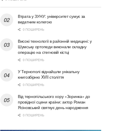
Втрата у ЗУНУ: університет сумує за
видатним колегою
0 ПОШИРЕНЬ
Високі технології в районній медицині: у
Шумську ортопеди виконали складну
операцію на стегновій кістці
0 ПОШИРЕНЬ
У Тернополі віднайшли унікальну
книгозбірню XVII століття
0 ПОШИРЕНЬ
Від тернопільського хору «Зоринка» до
провідної сцени країни: актор Роман
Ясіновський святкує день народження
0 ПОШИРЕНЬ