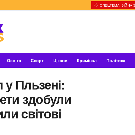
СПЕЦТЕМА: ВІЙНА З
Освіта
Спорт
Цікаве
Кримінал
Політика
 у Пльзені:
лети здобули
или світові