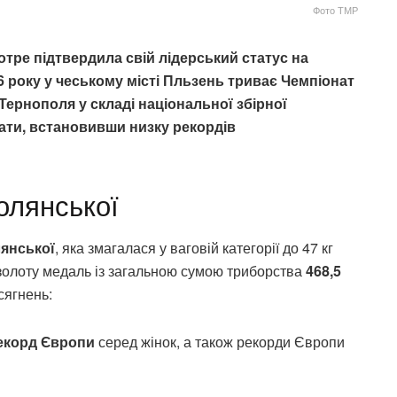
Фото ТМР
отре підтвердила свій лідерський статус на
6 року у чеському місті Пльзень триває Чемпіонат
Тернополя у складі національної збірної
ти, встановивши низку рекордів
олянської
лянської
, яка змагалася у ваговій категорії до 47 кг
золоту медаль із загальною сумою триборства
468,5
сягнень:
екорд Європи
серед жінок, а також рекорди Європи