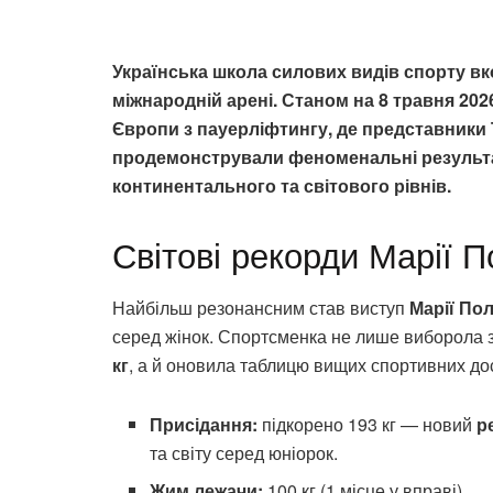
Українська школа силових видів спорту вк
міжнародній арені. Станом на 8 травня 202
Європи з пауерліфтингу, де представники 
продемонстрували феноменальні результа
континентального та світового рівнів.
Світові рекорди Марії П
Найбільш резонансним став виступ
Марії По
серед жінок. Спортсменка не лише виборола 
кг
, а й оновила таблицю вищих спортивних до
Присідання:
підкорено 193 кг — новий
р
та світу серед юніорок.
Жим лежачи:
100 кг (1 місце у вправі).