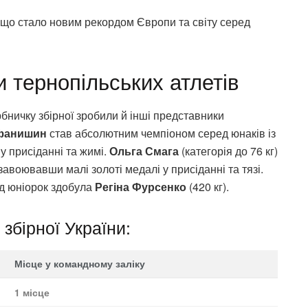
), що стало новим рекордом Європи та світу серед
ки тернопільських атлетів
рбничку збірної зробили й інші представники
фанишин
став абсолютним чемпіоном серед юнаків із
у присіданні та жимі.
Ольга Смага
(категорія до 76 кг)
завоювавши малі золоті медалі у присіданні та тязі.
ед юніорок здобула
Регіна Фурсенко
(420 кг).
збірної України:
Місце у командному заліку
1 місце