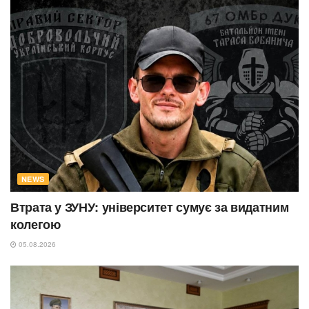
NEWS
Втрата у ЗУНУ: університет сумує за видатним
колегою
05.08.2026