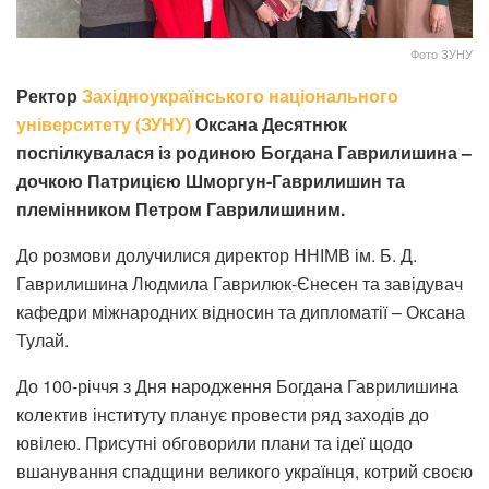
Фото ЗУНУ
Ректор
Західноукраїнського національного
університету (ЗУНУ)
Оксана Десятнюк
поспілкувалася із родиною Богдана Гаврилишина –
дочкою Патрицією Шморгун-Гаврилишин та
племінником Петром Гаврилишиним.
До розмови долучилися директор ННІМВ ім. Б. Д.
Гаврилишина Людмила Гаврилюк-Єнесен та завідувач
кафедри міжнародних відносин та дипломатії – Оксана
Тулай.
До 100-річчя з Дня народження Богдана Гаврилишина
колектив інституту планує провести ряд заходів до
ювілею. Присутні обговорили плани та ідеї щодо
вшанування спадщини великого українця, котрий своєю