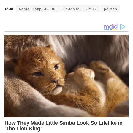
Теми:
богдан гаврилишин
Головне
ЗУНУ
ректор