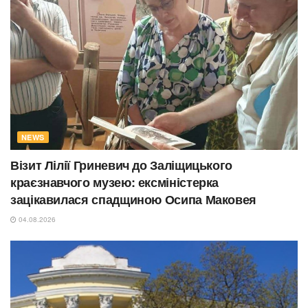
NEWS
Візит Лілії Гриневич до Заліщицького
краєзнавчого музею: ексміністерка
зацікавилася спадщиною Осипа Маковея
04.08.2026