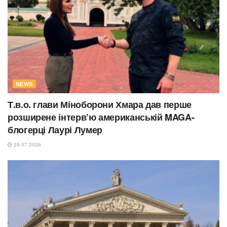
NEWS
Т.в.о. глави Міноборони Хмара дав перше
розширене інтерв’ю американській MAGA-
блогерці Лаурі Лумер
29.07.2026