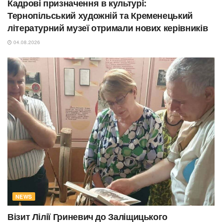
Кадрові призначення в культурі:
Тернопільський художній та Кременецький
літературний музеї отримали нових керівників
04.08.2026
NEWS
Візит Лілії Гриневич до Заліщицького