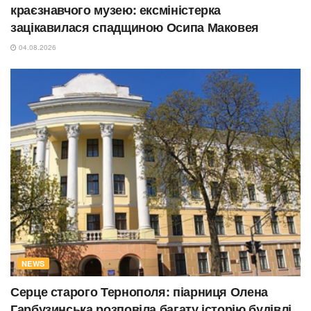
краєзнавчого музею: ексміністерка
зацікавилася спадщиною Осипа Маковея
04.08.2026
NEWS
Серце старого Тернополя: піарниця Олена
Гарбузинська розповіла багату історію будівлі