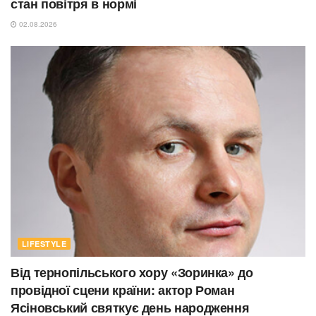
стан повітря в нормі
02.08.2026
LIFESTYLE
Від тернопільського хору «Зоринка» до
провідної сцени країни: актор Роман
Ясіновський святкує день народження