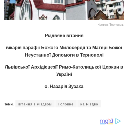
Костел. Тернопіль
Різдвяне вітання
вікарія парафії Божого Милосердя та Матері Божої
Неустанної Допомоги в Тернополі
Львівської Архідієцезії Римо-Католицької Церкви в
Україні
о. Назарія Зузака
Теми:
вітання з Різдвом
Головне
на Різдво