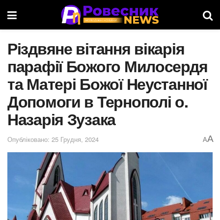
Різдвяне вітання вікарія
парафії Божого Милосердя
та Матері Божої Неустанної
Допомоги в Тернополі о.
Назарія Зузака
A
Опубліковано: 25 Грудня, 2024
A