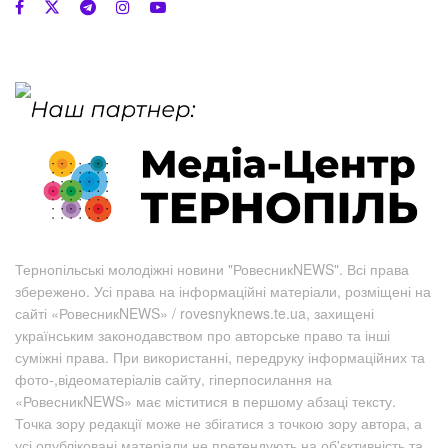
Тернопільські молодіжні новини "РовесникNEWS". Всі права
збережено. Усі права на інформаційні матеріали, розміщені на
сайті «РовесникNEWS» / rovesnyknews.te.ua, захищені
українським законодавством про авторське право та інші
суміжні права. При використанні, передруку інформаційних та
фото-,відеоматеріалів сайту, гіперпосилання на
«РовесникNEWS» має міститися в першому абзаці тексту.
Точка зору редакції може не збігатися з точкою зору автора, а
усі опубліковані матеріали не претендують на об'єктивність та