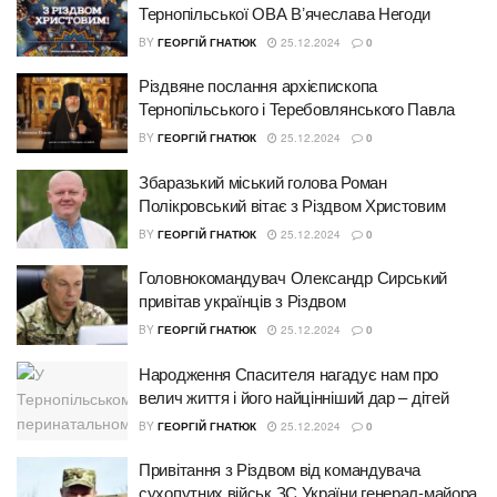
Тернопільської ОВА Вʼячеслава Негоди
BY
ГЕОРГІЙ ГНАТЮК
25.12.2024
0
Різдвяне послання архієпископа
Тернопільського і Теребовлянського Павла
BY
ГЕОРГІЙ ГНАТЮК
25.12.2024
0
Збаразький міський голова Роман
Полікровський вітає з Різдвом Христовим
BY
ГЕОРГІЙ ГНАТЮК
25.12.2024
0
Головнокомандувач Олександр Сирський
привітав українців з Різдвом
BY
ГЕОРГІЙ ГНАТЮК
25.12.2024
0
Народження Спасителя нагадує нам про
велич життя і його найцінніший дар – дітей
BY
ГЕОРГІЙ ГНАТЮК
25.12.2024
0
Привітання з Різдвом від командувача
сухопутних військ ЗС України генерал-майора