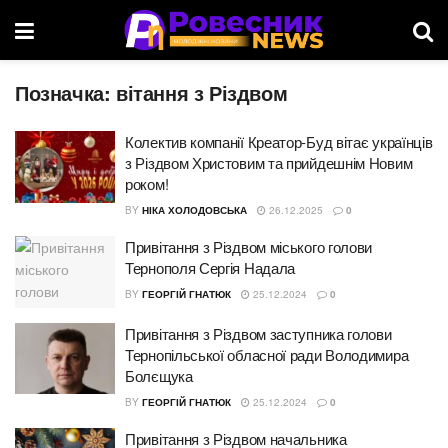
Позначка:
вітання з Різдвом
Колектив компанії Креатор-Буд вітає українців
з Різдвом Христовим та прийдешнім Новим
роком!
BY
НІКА ХОЛОДОВСЬКА
26.12.2025
0
Привітання з Різдвом міського голови
Тернополя Сергія Надала
BY
ГЕОРГІЙ ГНАТЮК
25.12.2024
0
Привітання з Різдвом заступника голови
Тернопільської обласної ради Володимира
Болєщука
BY
ГЕОРГІЙ ГНАТЮК
25.12.2024
0
Привітання з Різдвом начальника