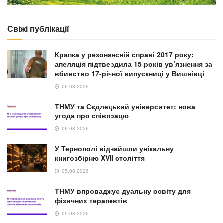
Свіжі публікації
Крапка у резонансній справі 2017 року:
апеляція підтвердила 15 років ув’язнення за
вбивство 17-річної випускниці у Вишнівці
06.08.2026
ТНМУ та Сєдлецький університет: нова
угода про співпрацю
06.08.2026
У Тернополі віднайшли унікальну
книгозбірню XVII століття
05.08.2026
ТНМУ впроваджує дуальну освіту для
фізичних терапевтів
05.08.2026