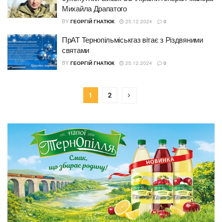
Михайла Драпатого
BY
ГЕОРГІЙ ГНАТЮК
25.12.2024
0
ПрАТ Тернопільміськгаз вітає з Різдвяними
святами
BY
ГЕОРГІЙ ГНАТЮК
25.12.2024
0
1
2