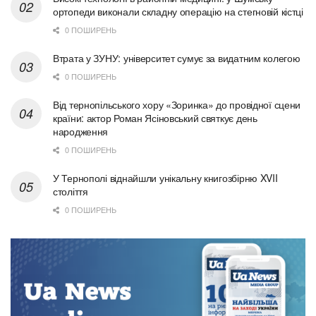
ортопеди виконали складну операцію на стегновій кістці
0 ПОШИРЕНЬ
Втрата у ЗУНУ: університет сумує за видатним колегою
0 ПОШИРЕНЬ
Від тернопільського хору «Зоринка» до провідної сцени
країни: актор Роман Ясіновський святкує день
народження
0 ПОШИРЕНЬ
У Тернополі віднайшли унікальну книгозбірню XVII
століття
0 ПОШИРЕНЬ