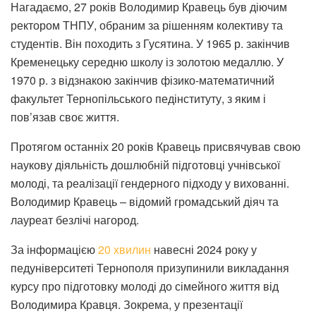
Нагадаємо, 27 років Володимир Кравець був діючим
ректором ТНПУ, обраним за рішенням колективу та
студентів.
Він походить з Гусятина. У 1965 р. закінчив
Кременецьку середню школу із золотою медаллю. У
1970 р. з відзнакою закінчив фізико-математичний
факультет Тернопільського педінституту, з яким і
пов’язав своє життя.
Протягом останніх 20 років Кравець присвячував свою
наукову діяльність дошлюбній підготовці учнівської
молоді, та реалізації гендерного підходу у вихованні.
Володимир Кравець – відомий громадський діяч та
лауреат безлічі нагород.
За інформацією
20 хвилин
навесні 2024 року у
педуніверситеті Тернополя призупинили викладання
курсу про підготовку молоді до сімейного життя від
Володимира Кравця. Зокрема, у презентації