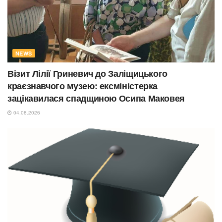
NEWS
Візит Лілії Гриневич до Заліщицького
краєзнавчого музею: ексміністерка
зацікавилася спадщиною Осипа Маковея
04.08.2026