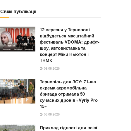
Свіжі публікації
12 вересня у Тернополі
відбудеться масштабний
фестиваль VDOMA: дрифт-
шоу, автовиставка та
концерт Міки Ньютон і
ТНМК
09.08.2026
Тернопіль для ЗСУ: 71-ша
окрема аеромобільна
бригада отримала 50
сучасних дронів «Vyriy Pro
15»
08.08.2026
Приклад гідності для всієї