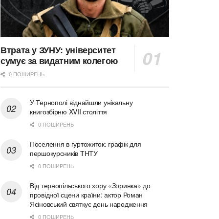
Втрата у ЗУНУ: університет
сумує за видатним колегою
0 ПОШИРЕНЬ
У Тернополі віднайшли унікальну
книгозбірню XVII століття
0 ПОШИРЕНЬ
Поселення в гуртожиток: графік для
першокурсників ТНТУ
0 ПОШИРЕНЬ
Від тернопільського хору «Зоринка» до
провідної сцени країни: актор Роман
Ясіновський святкує день народження
0 ПОШИРЕНЬ