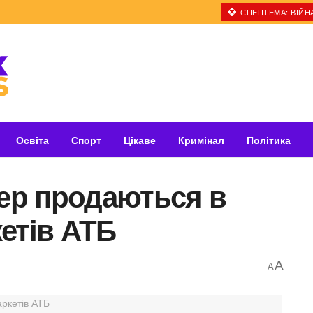
СПЕЦТЕМА: ВІЙНА
Освіта
Спорт
Цікаве
Кримінал
Політика
пер продаються в
етів АТБ
A
A