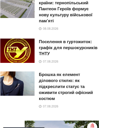
країни: тернопільський
Пантеон Героїв формує
нову культуру військової
пам’яті
08.08.2026
Поселення в гуртожиток:
графік для першокурсників
ТНТУ
07.08.2026
Брошка як елемент
ділового стилю: як
підкреслити статус та
оживити строгий офісний
костюм
07.08.2026