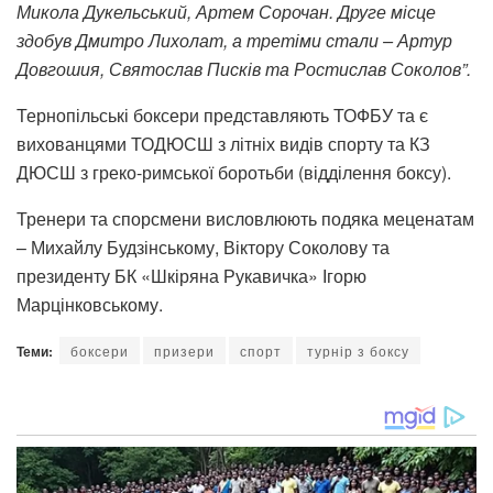
Микола Дукельський, Артем Сорочан. Друге місце
здобув Дмитро Лихолат, а третіми стали – Артур
Довгошия, Святослав Писків та Ростислав Соколов”.
Тернопільські боксери представляють ТОФБУ та є
вихованцями ТОДЮСШ з літніх видів спорту та КЗ
ДЮСШ з греко-римської боротьби (відділення боксу).
Тренери та спорсмени висловлюють подяка меценатам
– Михайлу Будзінському, Віктору Соколову та
президенту БК «Шкіряна Рукавичка» Ігорю
Марцінковському.
Теми:
боксери
призери
спорт
турнір з боксу