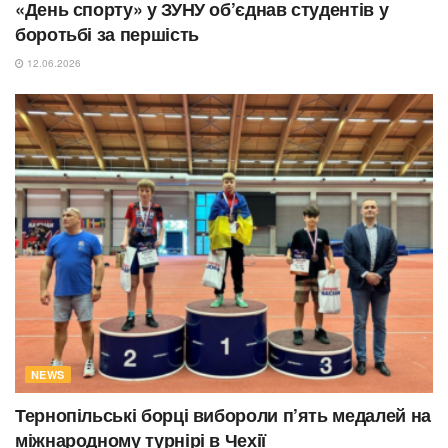
«День спорту» у ЗУНУ об’єднав студентів у
боротьбі за першість
12.06.2026
NEWS
Тернопільські борці вибороли п’ять медалей на
міжнародному турнірі в Чехії