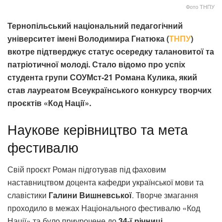
Фото ТНПУ
Тернопільський національний педагогічний
університет імені Володимира Гнатюка (
ТНПУ
)
вкотре підтверджує статус осередку талановитої та
патріотичної молоді. Стало відомо про успіх
студента групи СОУМст-21 Романа Кулика, який
став лауреатом Всеукраїнського конкурсу творчих
проєктів «Код Нації».
Наукове керівництво та мета
фестивалю
Свій проєкт Роман підготував під фаховим
наставництвом доцента кафедри української мови та
славістики
Галини Вишневської
. Творче змагання
проходило в межах Національного фестивалю «Код
Нації» та було приурочене до
34-ї річниці