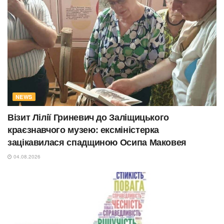
NEWS
Візит Лілії Гриневич до Заліщицького
краєзнавчого музею: ексміністерка
зацікавилася спадщиною Осипа Маковея
04.08.2026