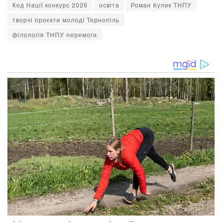
Код Нації конкурс 2026
освіта
Роман Кулик ТНПУ
творчі проєкти молоді Тернопіль
філологія ТНПУ перемоги