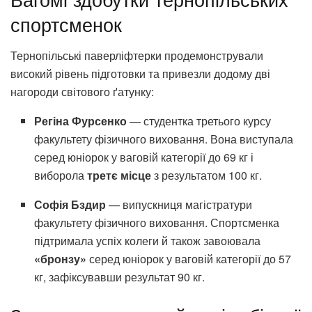
спортсменок
Тернопільські паверліфтерки продемонстрували
високий рівень підготовки та привезли додому дві
нагороди світового ґатунку:
Регіна Фурсенко
— студентка третього курсу
факультету фізичного виховання. Вона виступала
серед юніорок у ваговій категорії до 69 кг і
виборола
третє місце
з результатом 100 кг.
Софія Бздир
— випускниця магістратури
факультету фізичного виховання. Спортсменка
підтримала успіх колеги й також завоювала
«бронзу»
серед юніорок у ваговій категорії до 57
кг, зафіксувавши результат 90 кг.