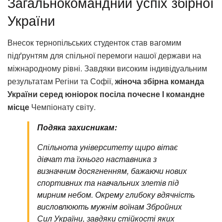
Загальнокомандний успіх збірної
України
Внесок тернопільських студенток став вагомим
підґрунтям для спільної перемоги нашої держави на
міжнародному рівні. Завдяки високим індивідуальним
результатам Регіни та Софії,
жіноча збірна команда
України серед юніорок посіла почесне І командне
місце
Чемпіонату світу.
Подяка захисникам:
Спільнота університету щиро вітає
дівчат та їхнього наставника з
визначним досягненням, бажаючи нових
спортивних та навчальних злетів під
мирним небом. Окрему глибоку вдячність
висловлюють мужнім воїнам Збройних
Сил України, завдяки стійкості яких