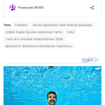
Теми:
Головне
регіна фурсенко жим лежачи варшава
софія бздир бронза чемпіонат світу
тнпу
тнпу ім в гнатюка пауерліфтинг 2026
факультет фізичного виховання тернопіль