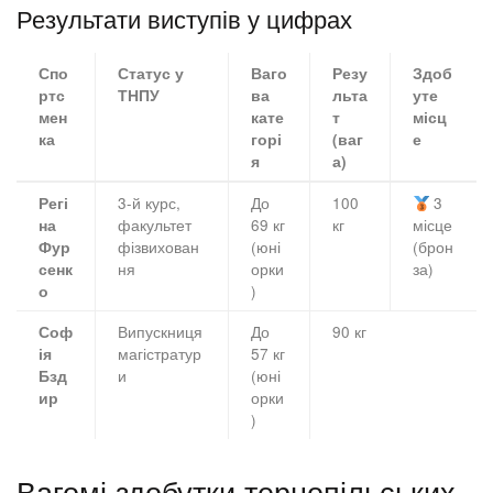
Результати виступів у цифрах
Спо
Статус у
Ваго
Резу
Здоб
ртс
ТНПУ
ва
льта
уте
мен
кате
т
місц
ка
горі
(ваг
е
я
а)
3-й курс,
До
100
3
Регі
факультет
69 кг
кг
місце
на
фізвихован
(юні
(брон
Фур
ня
орки
за)
сенк
)
о
Випускниця
До
90 кг
Соф
магістратур
57 кг
ія
и
(юні
Бзд
орки
ир
)
Вагомі здобутки тернопільських