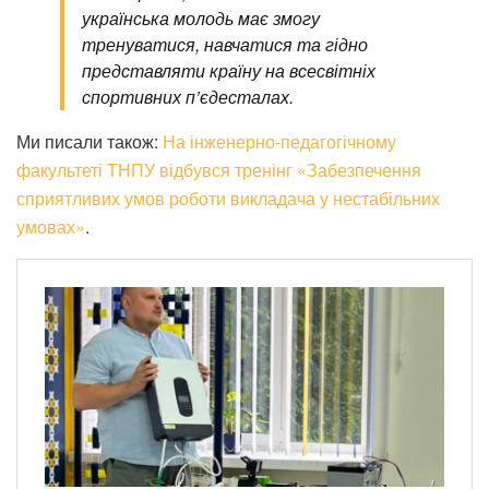
українська молодь має змогу
тренуватися, навчатися та гідно
представляти країну на всесвітніх
спортивних п’єдесталах.
Ми писали також:
На інженерно-педагогічному
факультеті ТНПУ відбувся тренінг «Забезпечення
сприятливих умов роботи викладача у нестабільних
умовах»
.