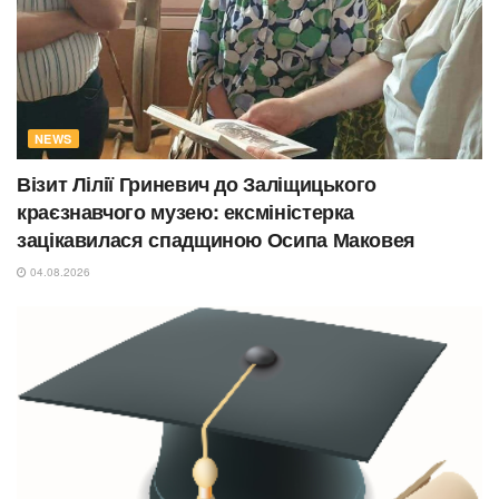
NEWS
Візит Лілії Гриневич до Заліщицького
краєзнавчого музею: ексміністерка
зацікавилася спадщиною Осипа Маковея
04.08.2026