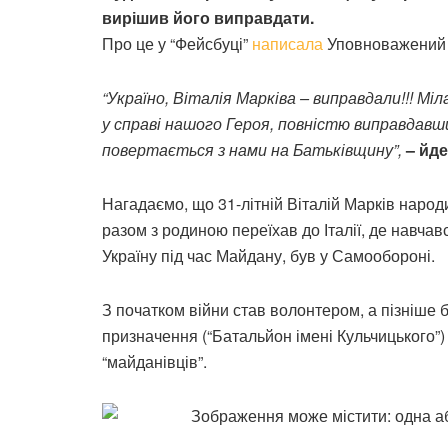
вирішив його виправдати.
Про це у “Фейсбуці”
написала
Уповноважений 
“Україно, Віталія Марківа – виправдали!!! Мі
у справі нашого Героя, повністю виправдавши
повертається з нами на Батьківщину”,
– йде
Нагадаємо, що 31-літній Віталій Марків народ
разом з родиною переїхав до Італії, де навча
Україну під час Майдану, був у Самообороні.
З початком війни став волонтером, а пізніше 
призначення (“Батальйон імені Кульчицького”)
“майданівців”.