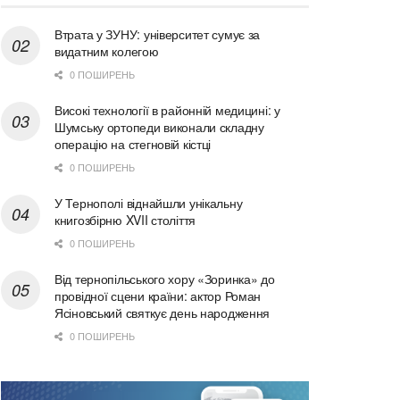
Втрата у ЗУНУ: університет сумує за
видатним колегою
0 ПОШИРЕНЬ
Високі технології в районній медицині: у
Шумську ортопеди виконали складну
операцію на стегновій кістці
0 ПОШИРЕНЬ
У Тернополі віднайшли унікальну
книгозбірню XVII століття
0 ПОШИРЕНЬ
Від тернопільського хору «Зоринка» до
провідної сцени країни: актор Роман
Ясіновський святкує день народження
0 ПОШИРЕНЬ