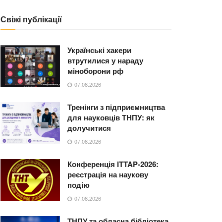
Свіжі публікації
Українські хакери
втрутилися у нараду
міноборони рф
07.08.2026
Тренінги з підприємництва
для науковців ТНПУ: як
долучитися
07.08.2026
Конференція ITTAP-2026:
реєстрація на наукову
подію
07.08.2026
ТНПУ та обласна бібліотека