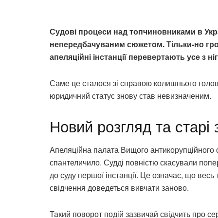
Судові процеси над топчиновниками в Укра
непередбачуваним сюжетом. Тільки-но гром
апеляційні інстанції перевертають усе з ніг
Саме це сталося зі справою колишнього голов
юридичний статус знову став невизначеним.
Новий розгляд та старі
Апеляційна палата Вищого антикорупційного с
спантеличило. Судді повністю скасували попе
до суду першої інстанції. Це означає, що вес
свідчення доведеться вивчати заново.
Такий поворот подій зазвичай свідчить про се