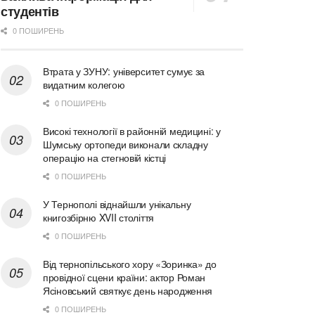
студентів
0 ПОШИРЕНЬ
Втрата у ЗУНУ: університет сумує за
видатним колегою
0 ПОШИРЕНЬ
Високі технології в районній медицині: у
Шумську ортопеди виконали складну
операцію на стегновій кістці
0 ПОШИРЕНЬ
У Тернополі віднайшли унікальну
книгозбірню XVII століття
0 ПОШИРЕНЬ
Від тернопільського хору «Зоринка» до
провідної сцени країни: актор Роман
Ясіновський святкує день народження
0 ПОШИРЕНЬ