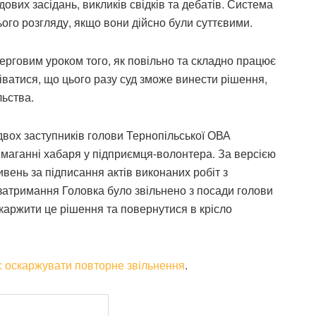
ових засідань, викликів свідків та дебатів. Система
го розгляду, якщо вони дійсно були суттєвими.
черговим уроком того, як повільно та складно працює
іватися, що цього разу суд зможе винести рішення,
льства.
вох заступників голови Тернопільської ОВА
имаганні хабаря у підприємця-волонтера. За версією
ивень за підписання актів виконаних робіт з
 затримання Головка було звільнено з посади голови
каржити це рішення та повернутися в крісло
 оскаржувати повторне звільнення
.