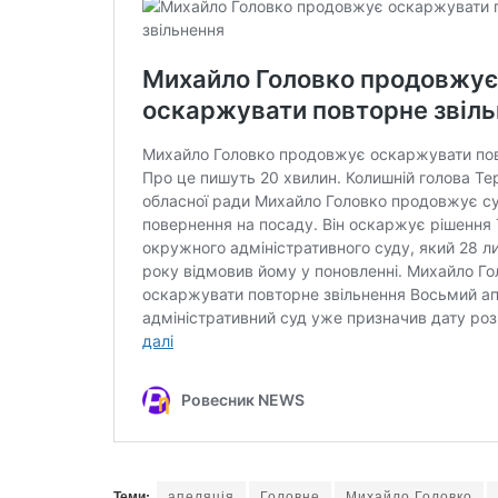
Теми:
апеляція
Головне
Михайло Головко