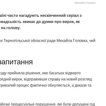
Михайло Головко
їні часто нагадують нескінченний серіал з
адськість звикає до думки про вирок, як
 на голову.
и Тернопільської обласної ради Михайла Головка, чий
 запитання
уду прийняла рішення, яке багатьох відверто
редній вирок, відправивши справу на новий розгляд
ь тривалий процес фактично обнуляється, а докази та
рйозні процесуальні порушення, які були допущені під