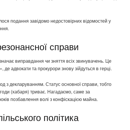
валося подання завідомо недостовірних відомостей у
ння.
резонансної справи
значає виправдання чи зняття всіх звинувачень. Це
, де адвокати та прокурори знову зійдуться в герці.
зод з декларуванням. Статус основної справи, тобто
годи (хабаря) триває. Нагадаємо, саме за
оків позбавлення волі з конфіскацією майна.
пільського політика