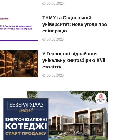
06.08.2026
ТНМУ та Сєдлецький
університет: нова угода про
співпрацю
06.08.2026
У Тернополі віднайшли
унікальну книгозбірню XVII
століття
05.08.2026