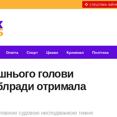
СПЕЦТЕМА: ВІЙНА
Освіта
Спорт
Цікаве
Кримінал
Політика
ишнього голови
облради отримала
оловною судовою несподіванкою тижня