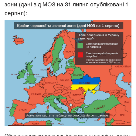
зони (дані від МОЗ на 31 липня опубліковані 1
серпня):
Обов’язковою умовою для іноземців є наявність полісу