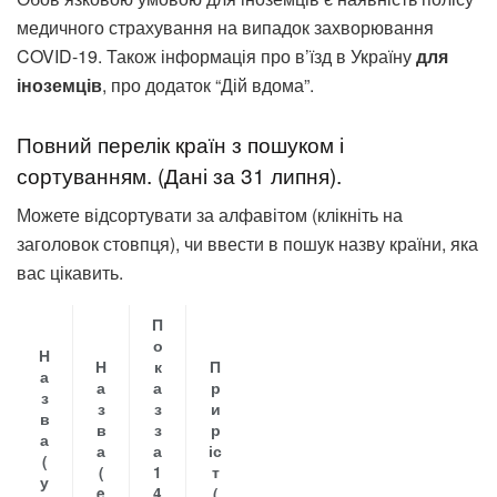
медичного страхування на випадок захворювання
COVID-19. Також інформація про в’їзд в Україну
для
іноземців
, про додаток “Дій вдома”.
Повний перелік країн з пошуком і
сортуванням. (Дані за 31 липня).
Можете відсортувати за алфавітом (клікніть на
заголовок стовпця), чи ввести в пошук назву країни, яка
вас цікавить.
П
о
Н
Н
к
П
а
а
а
р
з
з
з
и
в
в
з
р
а
а
а
іс
(
(
1
т
у
e
4
(