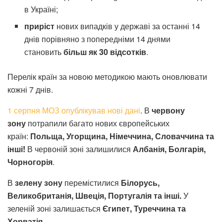
в Україні;
приріст
нових випадків у державі за останні 14
днів порівняно з попередніми 14 днями
становить
більш як 30 відсотків
.
Перелік країн за новою методикою мають оновлювати
кожні 7 днів.
1 серпня МОЗ опублікував нові дані
. В
червону
зону
потрапили багато нових європейських
країн:
Польща, Угорщина, Німеччина, Словаччина та
інші!
В червоній зоні залишилися
Албанія, Болгарія,
Чорногорія
.
В
зелену зону
перемістилися
Білорусь,
Великобританія, Швеція, Португалія та інші.
У
зеленій зоні залишається
Єгипет, Туреччина та
Хорватія
.