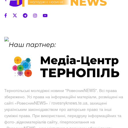
Тернопільські молодіжні новини "РовесникNEWS". Всі права
збережено. Усі права на інформаційні матеріали, розміщені на
сайті «РовесникNEWS» / rovesnyknews.te.ua, захищені
українським законодавством про авторське право та інші
суміжні права. При використанні, передруку інформаційних та
фото-,відеоматеріалів сайту, гіперпосилання на