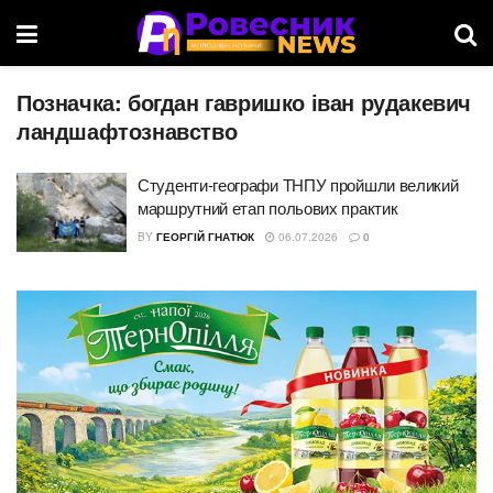
Позначка:
богдан гавришко іван рудакевич
ландшафтознавство
Студенти-географи ТНПУ пройшли великий
маршрутний етап польових практик
BY
ГЕОРГІЙ ГНАТЮК
06.07.2026
0