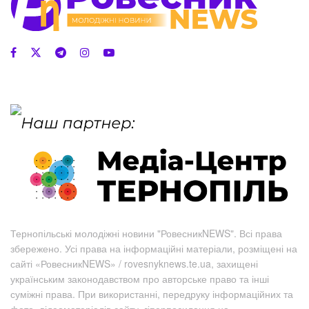
Тернопільські молодіжні новини "РовесникNEWS". Всі права
збережено. Усі права на інформаційні матеріали, розміщені на
сайті «РовесникNEWS» / rovesnyknews.te.ua, захищені
українським законодавством про авторське право та інші
суміжні права. При використанні, передруку інформаційних та