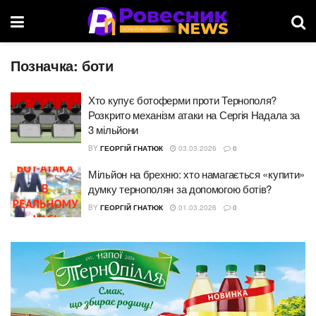
Позначка:
боти
Хто купує ботоферми проти Тернополя?
Розкрито механізм атаки на Сергія Надала за
3 мільйони
BY
ГЕОРГІЙ ГНАТЮК
03.03.2026
0
Мільйон на брехню: хто намагається «купити»
думку тернополян за допомогою ботів?
BY
ГЕОРГІЙ ГНАТЮК
01.03.2026
0