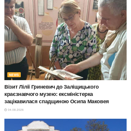
NEWS
Візит Лілії Гриневич до Заліщицького
краєзнавчого музею: ексміністерка
зацікавилася спадщиною Осипа Маковея
04.08.2026