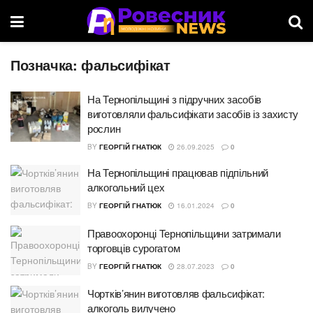
Позначка:
фальсифікат
На Тернопільщині з підручних засобів
виготовляли фальсифікати зaсобів із зaхисту
рослин
BY
ГЕОРГІЙ ГНАТЮК
26.09.2025
0
На Тернопільщині працював підпільний
алкогольний цех
BY
ГЕОРГІЙ ГНАТЮК
16.01.2024
0
Правоохоронці Тернопільщини затримали
торговців сурогатом
BY
ГЕОРГІЙ ГНАТЮК
28.07.2023
0
Чортків’янин виготовляв фальсифікат:
алкоголь вилучено