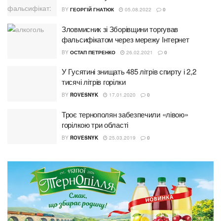
BY
ГЕОРГІЙ ГНАТЮК
05.08.2022
0
Зловмисник зі Зборівщини торгував
фальсифікатом через мережу Інтернет
BY
ОСТАП ПЕТРЕНКО
26.02.2021
0
У Гусятині знищать 485 літрів спирту і 2,2
тисячі літрів горілки
BY
ROVESNYK
17.01.2020
0
Троє тернополян забезпечили «лівою»
горілкою три області
BY
ROVESNYK
25.03.2019
0