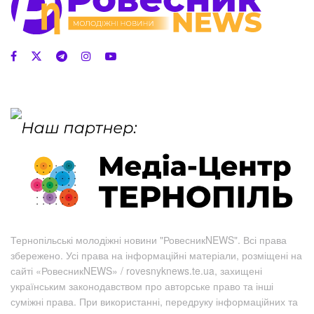
Тернопільські молодіжні новини "РовесникNEWS". Всі права
збережено. Усі права на інформаційні матеріали, розміщені на
сайті «РовесникNEWS» / rovesnyknews.te.ua, захищені
українським законодавством про авторське право та інші
суміжні права. При використанні, передруку інформаційних та