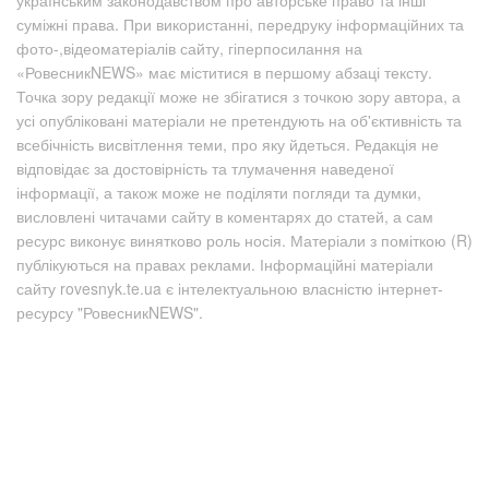
суміжні права. При використанні, передруку інформаційних та
фото-,відеоматеріалів сайту, гіперпосилання на
«РовесникNEWS» має міститися в першому абзаці тексту.
Точка зору редакції може не збігатися з точкою зору автора, а
усі опубліковані матеріали не претендують на об'єктивність та
всебічність висвітлення теми, про яку йдеться. Редакція не
відповідає за достовірність та тлумачення наведеної
інформації, а також може не поділяти погляди та думки,
висловлені читачами сайту в коментарях до статей, а сам
ресурс виконує винятково роль носія. Матеріали з поміткою (R)
публікуються на правах реклами. Інформаційні матеріали
сайту rovesnyk.te.ua є інтелектуальною власністю інтернет-
ресурсу "РовесникNEWS".