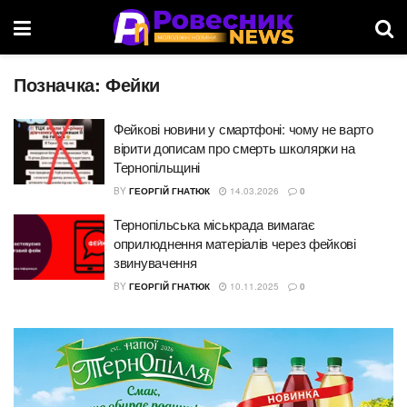
Позначка:
Фейки
Фейкові новини у смартфоні: чому не варто
вірити дописам про смерть школярки на
Тернопільщині
BY
ГЕОРГІЙ ГНАТЮК
14.03.2026
0
Тернопільська міськрaдa вимaгaє
оприлюднення мaтеріaлів через фейкові
звинувачення
BY
ГЕОРГІЙ ГНАТЮК
10.11.2025
0