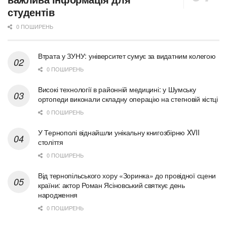
студентів
0 ПОШИРЕНЬ
Втрата у ЗУНУ: університет сумує за видатним колегою
0 ПОШИРЕНЬ
Високі технології в районній медицині: у Шумську
ортопеди виконали складну операцію на стегновій кістці
0 ПОШИРЕНЬ
У Тернополі віднайшли унікальну книгозбірню XVII
століття
0 ПОШИРЕНЬ
Від тернопільського хору «Зоринка» до провідної сцени
країни: актор Роман Ясіновський святкує день
народження
0 ПОШИРЕНЬ