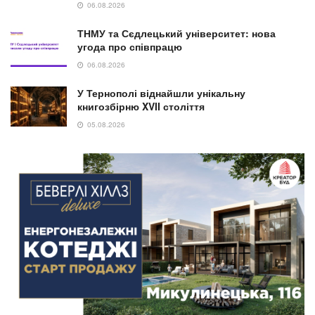
06.08.2026
ТНМУ та Сєдлецький університет: нова
угода про співпрацю
06.08.2026
У Тернополі віднайшли унікальну
книгозбірню XVII століття
05.08.2026