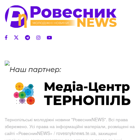
Тернопільські молодіжні новини "РовесникNEWS". Всі права
збережено. Усі права на інформаційні матеріали, розміщені на
сайті «РовесникNEWS» / rovesnyknews.te.ua, захищені
українським законодавством про авторське право та інші