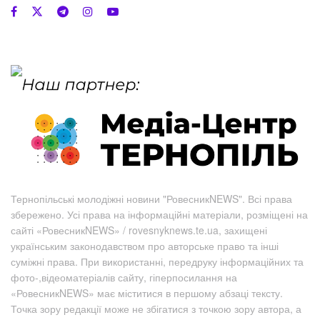
Тернопільські молодіжні новини "РовесникNEWS". Всі права
збережено. Усі права на інформаційні матеріали, розміщені на
сайті «РовесникNEWS» / rovesnyknews.te.ua, захищені
українським законодавством про авторське право та інші
суміжні права. При використанні, передруку інформаційних та
фото-,відеоматеріалів сайту, гіперпосилання на
«РовесникNEWS» має міститися в першому абзаці тексту.
Точка зору редакції може не збігатися з точкою зору автора, а