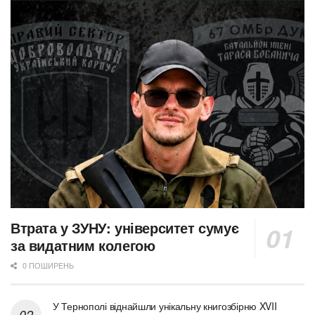
Втрата у ЗУНУ: університет сумує
за видатним колегою
0 ПОШИРЕНЬ
У Тернополі віднайшли унікальну книгозбірню XVII