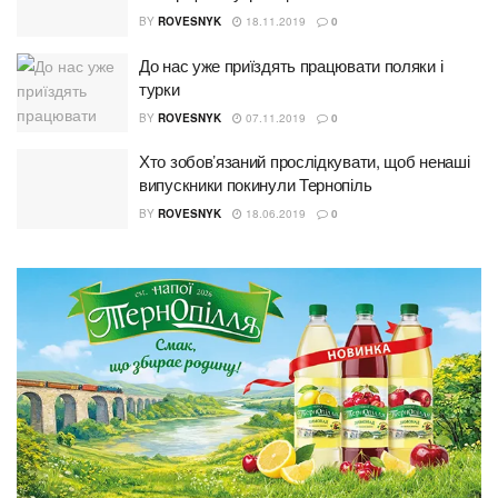
BY
ROVESNYK
18.11.2019
0
До нас уже приїздять працювати поляки і
турки
BY
ROVESNYK
07.11.2019
0
Хто зобов’язаний прослідкувати, щоб ненаші
випускники покинули Тернопіль
BY
ROVESNYK
18.06.2019
0