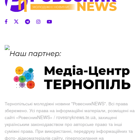
Тернопільські молодіжні новини "РовесникNEWS". Всі права
збережено. Усі права на інформаційні матеріали, розміщені на
сайті «РовесникNEWS» / rovesnyknews.te.ua, захищені
українським законодавством про авторське право та інші
суміжні права. При використанні, передруку інформаційних та
фото-,відеоматеріалів сайту, гіперпосилання на