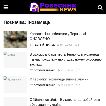
Позначка:
іноземець
Криваве нічне вбивство у Тернополі
ОНОВЛЕНО
BY
ГЕОРГІЙ ГНАТЮК
18.10.2025
0
В одному із барів міста Тернополя іноземець
під час конфлікту наніс удар ножем охоронцю
закладу
BY
ОСТАП ПЕТРЕНКО
16.11.2021
0
У Тернополі іноземець вчинив злочин
BY
ОСТАП ПЕТРЕНКО
20.08.2020
0
Обійшли китайців. Більшість гастарбайтерів
в Угорщині – українці