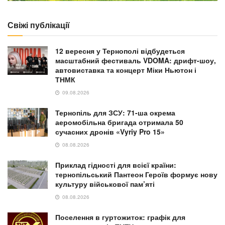
Свіжі публікації
12 вересня у Тернополі відбудеться
масштабний фестиваль VDOMA: дрифт-шоу,
автовиставка та концерт Міки Ньютон і
ТНМК
09.08.2026
Тернопіль для ЗСУ: 71-ша окрема
аеромобільна бригада отримала 50
сучасних дронів «Vyriy Pro 15»
08.08.2026
Приклад гідності для всієї країни:
тернопільський Пантеон Героїв формує нову
культуру військової пам’яті
08.08.2026
Поселення в гуртожиток: графік для