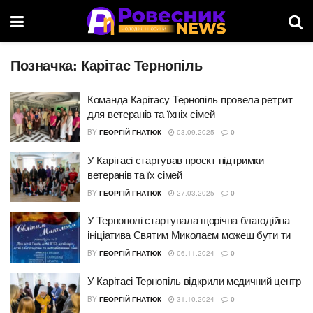
Позначка:
Карітас Тернопіль
Команда Карітасу Тернопіль провела ретрит
для ветеранів та їхніх сімей
BY
ГЕОРГІЙ ГНАТЮК
03.09.2025
0
У Карітасі стартував проєкт підтримки
ветеранів та їх сімей
BY
ГЕОРГІЙ ГНАТЮК
27.03.2025
0
У Тернополі стартувала щорічна благодійна
ініціатива Святим Миколаєм можеш бути ти
BY
ГЕОРГІЙ ГНАТЮК
06.11.2024
0
У Карітасі Тернопіль відкрили медичний центр
BY
ГЕОРГІЙ ГНАТЮК
31.10.2024
0