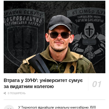
Втрата у ЗУНУ: університет сумує
за видатним колегою
0 ПОШИРЕНЬ
У Тернополі віднайшли унікальну книгозбірню XVII