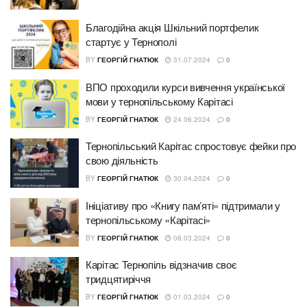
Благодійна акція Шкільний портфелик
стартує у Тернополі
BY
ГЕОРГІЙ ГНАТЮК
31.07.2024
0
ВПО проходили курси вивчення української
мови у тернопільському Карітасі
BY
ГЕОРГІЙ ГНАТЮК
24.06.2024
0
Тернопільський Карітас спростовує фейки про
свою діяльність
BY
ГЕОРГІЙ ГНАТЮК
30.04.2024
0
Ініціативу про «Книгу пам’яті» підтримали у
тернопільському «Карітасі»
BY
ГЕОРГІЙ ГНАТЮК
08.03.2024
0
Карітас Тернопіль відзначив своє
тридцятиріччя
BY
ГЕОРГІЙ ГНАТЮК
01.03.2024
0