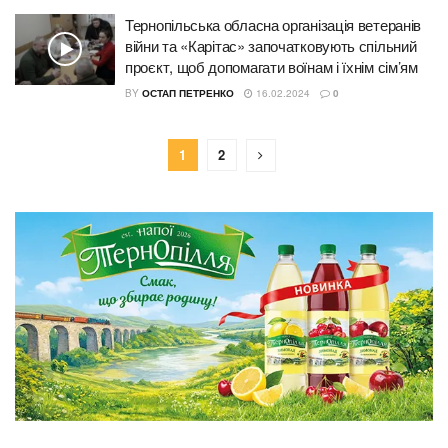
Тернопільська обласна організація ветеранів
війни та «Карітас» започатковують спільний
проєкт, щоб допомагати воїнам і їхнім сім’ям
BY
ОСТАП ПЕТРЕНКО
16.02.2024
0
1
2