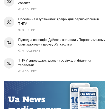
століття
0 ПОШИРЕНЬ
Поселення в гуртожиток: графік для першокурсників
ТНТУ
0 ПОШИРЕНЬ
Підводна сенсація: Дайвери знайшли у Тернопільському
ставі затоплену церкву XVI століття
0 ПОШИРЕНЬ
ТНМУ впроваджує дуальну освіту для фізичних
терапевтів
0 ПОШИРЕНЬ