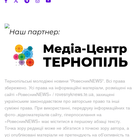
Тернопільські молодіжні новини "РовесникNEWS". Всі права
збережено. Усі права на інформаційні матеріали, розміщені на
сайті «РовесникNEWS» / rovesnyknews.te.ua, захищені
українським законодавством про авторське право та інші
суміжні права. При використанні, передруку інформаційних та
фото-,відеоматеріалів сайту, гіперпосилання на
«РовесникNEWS» має міститися в першому абзаці тексту.
Точка зору редакції може не збігатися з точкою зору автора, а
усі опубліковані матеріали не претендують на об'єктивність та