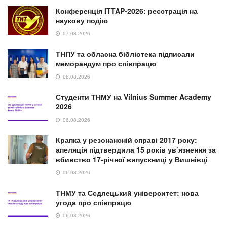
у Львові, загиблі діти на Дніпропетровщині та
атака на ДСНС
30.07.2026
NEWS
Відійшов у вічність колишній голова
Підгаєцької РДА Михайло Левицький