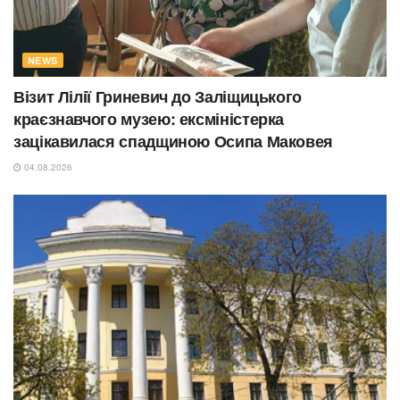
NEWS
Візит Лілії Гриневич до Заліщицького
краєзнавчого музею: ексміністерка
зацікавилася спадщиною Осипа Маковея
04.08.2026