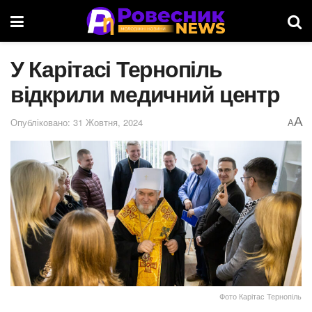
У Карітасі Тернопіль
відкрили медичний центр
A
Опубліковано: 31 Жовтня, 2024
A
Фото Карітас Тернопіль