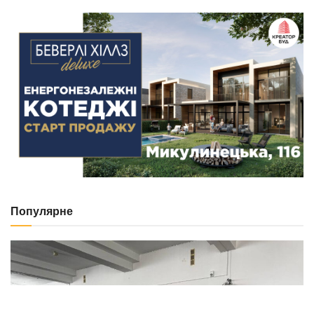
29.07.2026
NEWS
В’їхав у бетонний стовп через різке погіршення
здоров’я: у Тернополі госпіталізували водія
Renault Zoe