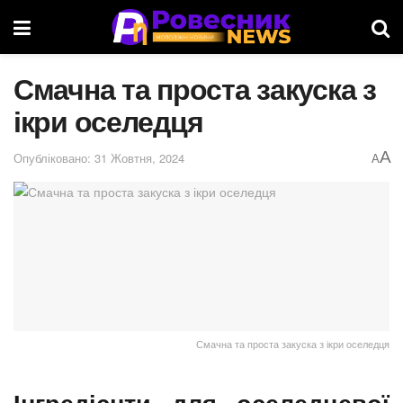
Смачна та проста закуска з
ікри оселедця
A
Опубліковано: 31 Жовтня, 2024
A
Смачна та проста закуска з ікри оселедця
Інгредієнти для оселедцевої