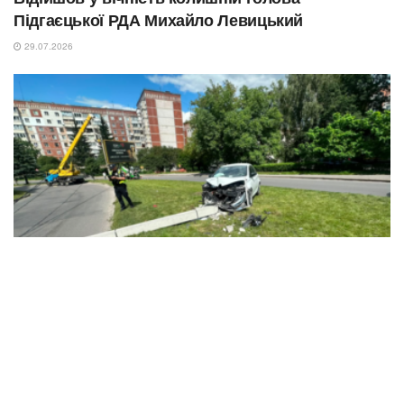
Підгаєцької РДА Михайло Левицький
29.07.2026
NEWS
В’їхав у бетонний стовп через різке погіршення
здоров’я: у Тернополі госпіталізували водія