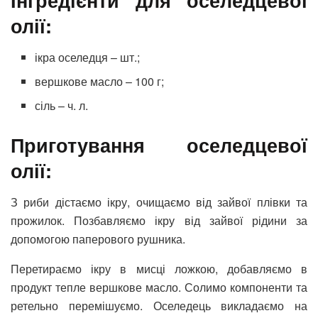
олії:
ікра оселедця – шт.;
вершкове масло – 100 г;
сіль – ч. л.
Приготування оселедцевої
олії:
З риби дістаємо ікру, очищаємо від зайвої плівки та
прожилок. Позбавляємо ікру від зайвої рідини за
допомогою паперового рушника.
Перетираємо ікру в мисці ложкою, добавляємо в
продукт тепле вершкове масло. Солимо компоненти та
ретельно перемішуємо. Оселедець викладаємо на