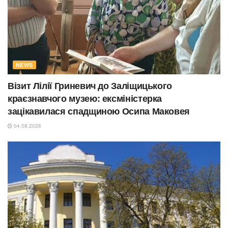
NEWS
Візит Лілії Гриневич до Заліщицького
краєзнавчого музею: ексміністерка
зацікавилася спадщиною Осипа Маковея
04.08.2026